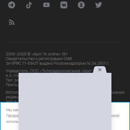
2005–2026 © «Ариг Ус online» 18+
Свидетельство о регистрации СМИ
Эл №ФС 77-69437 выдано Роскомнадзором 14.04.2017 г.
Учредитель: ООО «Телерадиокомпания «Ариг Ус»,
и.о. главного редактора: Маханова О.Б.
Тел. peдakции: +7(3012)21-30-14,
Почта peдakции: editor@arigus.tv
Использование материалов только с письменного разрешения
редакции. При цитировании прямая активная ссылка на
arigus.tv обязательна.
Мы, как и все используем файлы cookie и сервисы аналитики.
Продолжая использовать сайт, вы соглашаетесь с нашей
политикой
использования
файлов cookie и счетчиков аналитики.