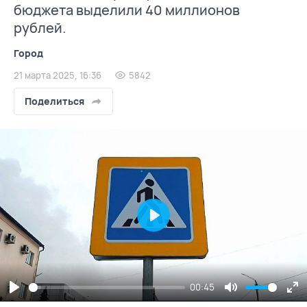
бюджета выделили 40 миллионов
рублей.
Город
21 марта 2025, 16:36
5842
Поделиться
Play
00:45
Play
Mute
En