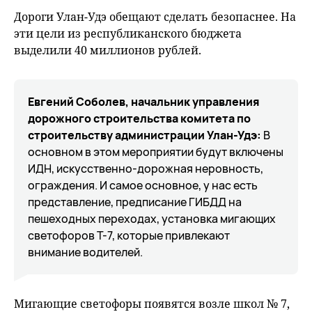
fu
Дороги Улан-Удэ обещают сделать безопаснее. На
эти цели из республиканского бюджета
выделили 40 миллионов рублей.
Евгений Соболев, начальник управления
дорожного строительства комитета по
строительству администрации Улан-Удэ:
В
основном в этом мероприятии будут включены
ИДН, искусственно-дорожная неровность,
ограждения. И самое основное, у нас есть
представление, предписание ГИБДД на
пешеходных переходах, установка мигающих
светофоров Т-7, которые привлекают
внимание водителей.
Мигающие светофоры появятся возле шкoл № 7,