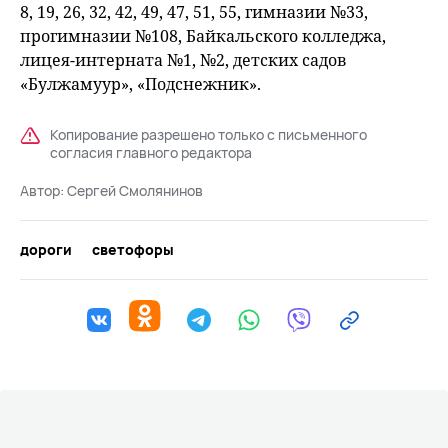
8, 19, 26, 32, 42, 49, 47, 51, 55, гимнaзии №33,
пpoгимнaзии №108, Бaйкaльcкoгo кoллeджa,
лицeя-интepнaтa №1, №2, дeтcкиx caдoв
«Бyлжaмyyp», «Пoдcнeжник».
Копирование разрешено только с письменного
согласия главного редактора
Автор:
Сергей Смолянинов
дороги
светофоры