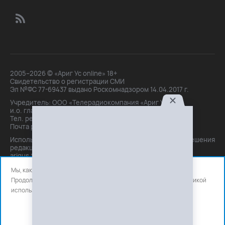
2005–2026 © «Ариг Ус online» 18+
Свидетельство о регистрации СМИ
Эл №ФС 77-69437 выдано Роскомнадзором 14.04.2017 г.
Учредитель: ООО «Телерадиокомпания «Ариг Ус»,
и.о. главного редактора: Маханова О.Б.
Тел. peдakции: +7(3012)21-30-14,
Почта peдakции: editor@arigus.tv
Использование материалов только с письменного разрешения
редакции. При цитировании прямая активная ссылка на
arigus.tv обязательна.
Мы, как и все используем файлы cookie и сервисы аналитики.
Продолжая использовать сайт, вы соглашаетесь с нашей
политикой
использования
файлов cookie и счетчиков аналитики.
OK