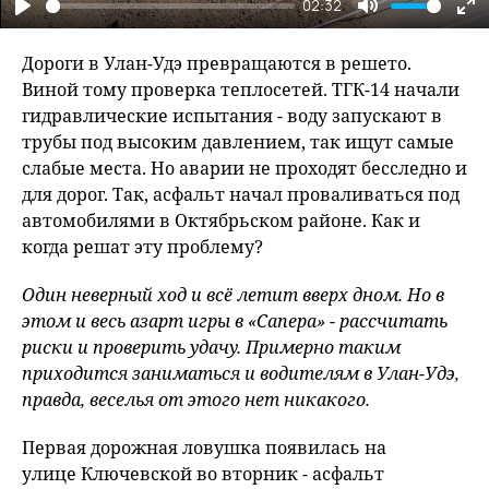
02:32
Play
Mute
En
fu
Дороги в Улан-Удэ превращаются в решето.
Виной тому проверка теплосетей. ТГК-14 начали
гидравлические испытания - воду запускают в
трубы под высоким давлением, так ищут самые
слабые места. Но аварии не проходят бесследно и
для дорог. Так, асфальт начал проваливаться под
автомобилями в Октябрьском районе. Как и
когда решат эту проблему?
Один неверный ход и всё летит вверх дном. Но в
этом и весь азарт игры в «Сапера» - рассчитать
риски и проверить удачу. Примерно таким
приходится заниматься и водителям в Улан-Удэ,
правда, веселья от этого нет никакого.
Первая дорожная ловушка появилась на
улице Ключевской во вторник - асфальт