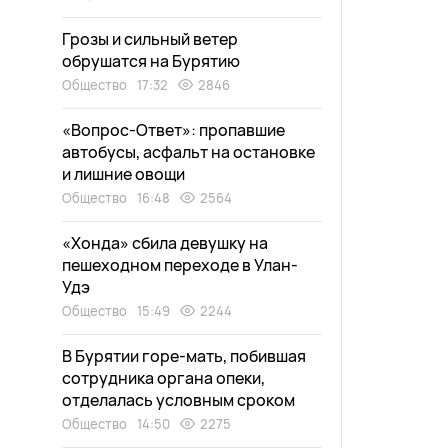
Грозы и сильный ветер
обрушатся на Бурятию
Общество
17:32
2846
«Вопрос-Ответ»: пропавшие
автобусы, асфальт на остановке
и лишние овощи
Общество
16:48
2564
«Хонда» сбила девушку на
пешеходном переходе в Улан-
Удэ
Общество
15:49
2244
В Бурятии горе-мать, побившая
сотрудника органа опеки,
отделалась условным сроком
Общество
14:50
2275