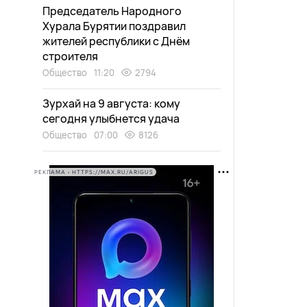
Председатель Народного
Хурала Бурятии поздравил
жителей республики с Днём
строителя
Общество
11:20
2794
Зурхай на 9 августа: кому
сегодня улыбнется удача
Общество
07:00
8126
РЕКЛАМА • HTTPS://MAX.RU/ARIGUS