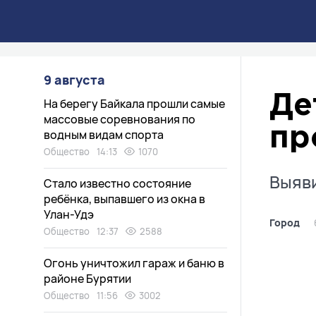
9 августа
Де
На берегу Байкала прошли самые
массовые соревнования по
пр
водным видам спорта
Общество
14:13
1070
Выяви
Стало известно состояние
ребёнка, выпавшего из окна в
Улан-Удэ
Город
Общество
12:37
2588
Огонь уничтожил гараж и баню в
районе Бурятии
Общество
11:56
3002