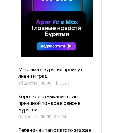
Местами в Бурятии пройдут
ливни и град
Общество
06:00
5357
Короткое замыкание стало
причиной пожара в районе
Бурятии
Общество
00:00
950
Ребенок выпал с пятого этажа в