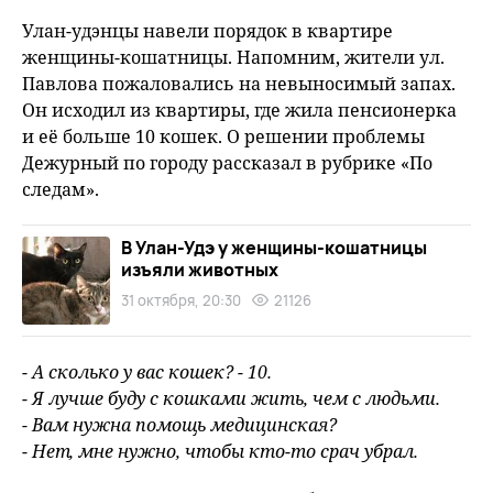
fu
Улан-удэнцы навели порядок в квартире
женщины-кошатницы. Напомним, жители ул.
Павлова пожаловались на невыносимый запах.
Он исходил из квартиры, где жила пенсионерка
и её больше 10 кошек. О решении проблемы
Дежурный по городу рассказал в рубрике «По
следам».
В Улан-Удэ у женщины-кошатницы
изъяли животных
31 октября, 20:30
21126
- А сколько у вас кошек? - 10.
- Я лучше буду с кошками жить, чем с людьми.
- Вам нужна помощь медицинская?
- Нет, мне нужно, чтобы кто-то срач убрал.