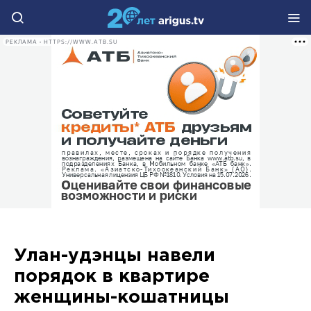
РЕКЛАМА • HTTPS://WWW.ATB.SU
Улан-удэнцы навели
порядок в квартире
женщины-кошатницы