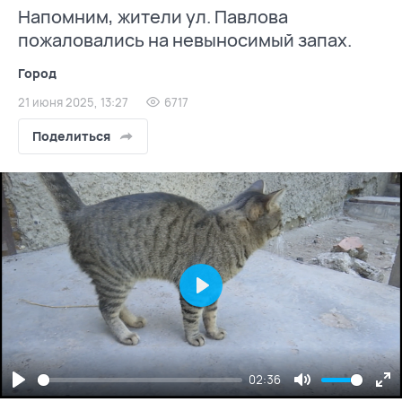
Напомним, жители ул. Павлова
пожаловались на невыносимый запах.
Город
21 июня 2025, 13:27
6717
Поделиться
Play
02:36
Play
Mute
En