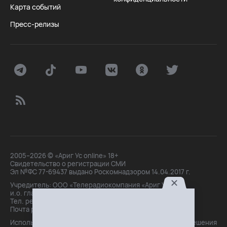
Карта событий
Пресс-релизы
2005–2026 © «Ариг Ус online» 18+
Свидетельство о регистрации СМИ
Эл №ФС 77-69437 выдано Роскомнадзором 14.04.2017 г.
Учредитель: ООО «Телерадиокомпания «Ариг Ус»,
и.о. главного редактора: Маханова О.Б.
Тел. peдakции: +7(3012)21-30-14,
Почта peдakции: editor@arigus.tv
Использование материалов только с письменного разрешения