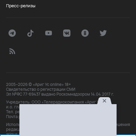
Пресс-релизы
2005–2026 © «Ариг Ус online» 18+
Свидетельство о регистрации СМИ
Эл №ФС 77-69437 выдано Роскомнадзором 14.04.2017 г.
Учредитель: ООО «Телерадиокомпания «Ариг Ус»,
и.о. главного редактора: Маханова О.Б.
Тел. peдakции: +7(3012)21-30-14,
Почта peдakции: editor@arigus.tv
Использование материалов только с письменного разрешения
редакции. При цитировании прямая активная ссылка на
arigus.tv обязательна.