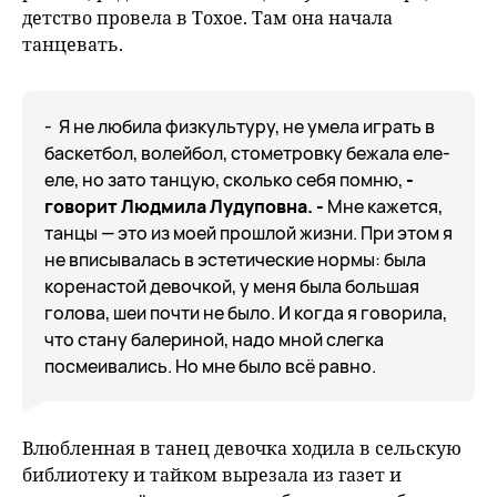
детство провела в Тохое. Там она начала
танцевать.
- Я не любила физкультуру, не умела играть в
баскетбол, волейбол, стометровку бежала еле-
еле, но зато танцую, сколько себя помню,
-
говорит Людмила Лудуповна. -
Мне кажется,
танцы — это из моей прошлой жизни. При этом я
не вписывалась в эстетические нормы: была
коренастой девочкой, у меня была большая
голова, шеи почти не было. И когда я говорила,
что стану балериной, надо мной слегка
посмеивались. Но мне было всё равно.
Влюбленная в танец девочка ходила в сельскую
библиотеку и тайком вырезала из газет и