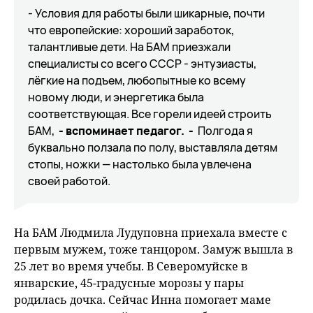
- Условия для работы были шикарные, почти
что европейские: хороший заработок,
талантливые дети. На БАМ приезжали
специалисты со всего СССР - энтузиасты,
лёгкие на подъем, любопытные ко всему
новому люди, и энергетика была
соответствующая. Все горели идеей строить
БАМ,
- вспоминает педагог. -
Полгода я
буквально ползала по полу, выставляла детям
стопы, ножки — настолько была увлечена
своей работой.
На БАМ Людмила Лудуповна приехала вместе с
первым мужем, тоже танцором. Замуж вышла в
25 лет во время учебы. В Северомуйске в
январские, 45-градусные морозы у пары
родилась дочка. Сейчас Инна помогает маме