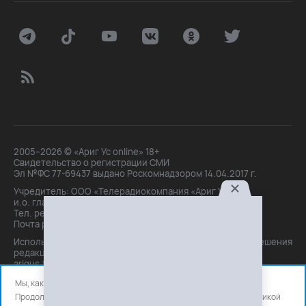
2005–2026 © «Ариг Ус online» 18+
Свидетельство о регистрации СМИ
Эл №ФС 77-69437 выдано Роскомнадзором 14.04.2017 г.
Учредитель: ООО «Телерадиокомпания «Ариг Ус»,
и.о. главного редактора: Маханова О.Б.
Тел. peдakции: +7(3012)21-30-14,
Почта peдakции: editor@arigus.tv
Использование материалов только с письменного разрешения
редакции. При цитировании прямая активная ссылка на
arigus.tv обязательна.
Мы, как и все используем файлы cookie и сервисы аналитики.
Продолжая использовать сайт, вы соглашаетесь с нашей
политикой