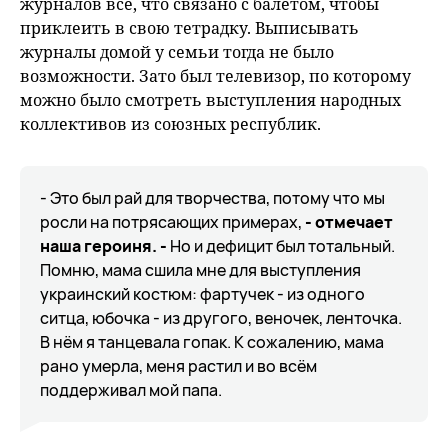
журналов всё, что связано с балетом, чтобы
приклеить в свою тетрадку. Выписывать
журналы домой у семьи тогда не было
возможности. Зато был телевизор, по которому
можно было смотреть выступления народных
коллективов из союзных республик.
- Это был рай для творчества, потому что мы
росли на потрясающих примерах,
- отмечает
наша героиня. -
Но и дефицит был тотальный.
Помню, мама сшила мне для выступления
украинский костюм: фартучек - из одного
ситца, юбочка - из другого, веночек, ленточка.
В нём я танцевала гопак. К сожалению, мама
рано умерла, меня растил и во всём
поддерживал мой папа.