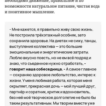
необходимо движение, правильное и по
возможности натуральное питание, чистая вода
и позитивное мышление.
- Мне кажется, я правильно живу свою жизнь.
Не построила трёхэтажный особняк, зато
сохранила здоровье. На диетах не сижу, танцы,
выступления коллектива — это большие
эмоциональные и энергетические затраты.
Люблю вкусно поесть, но не ем всё подряд и
знаю, что съеденное нужно отработать,
-
говорит наша собеседница. -
А самое главное
— сохраняю здоровое любопытство, интерес к
жизни. У меня любимая работа, которая меня
окрыляет, прекрасная дочь — мой лучший друг,
партнёр и соратник, критик и вдохновитель,
без неё моё творческое долголетие не было бы
таким результативным. Мы творим вместе уже