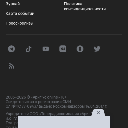
Зурхай
Политика
конфиденциальности
Карта событий
Пресс-релизы
2005–2026 © «Ариг Ус online» 18+
Свидетельство о регистрации СМИ
Эл №ФС 77-69437 выдано Роскомнадзором 14.04.2017 г.
Учредитель: ООО «Телерадиокомпания «Ариг Ус»,
и.о. главного редактора: Маханова О.Б.
Тел. peдakции: +7(3012)21-30-14,
Почта peдakции: editor@arigus.tv