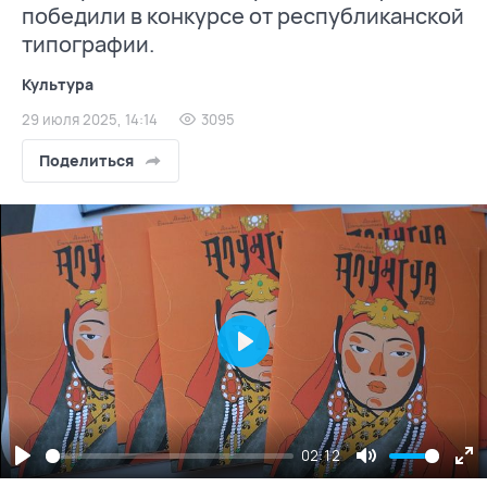
победили в конкурсе от республиканской
типографии.
Культура
29 июля 2025, 14:14
3095
Поделиться
Play
02:12
Play
Mute
En