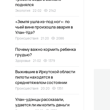
поднялся
Экология
22:02
2142
«Земля ушла из-под ног»: по
чьей вине произошла авария в
Улан-Удэ?
Происшествия
21:20
2086
Почему важно кормить ребенка
грудью?
Здоровье
21:02
1379
Выжившие в Иркутской области
пилоты находятся в
среднетяжелом состоянии
Происшествия
20:20
1351
Улан-удэнцы рассказали,
удается ли им копить деньги