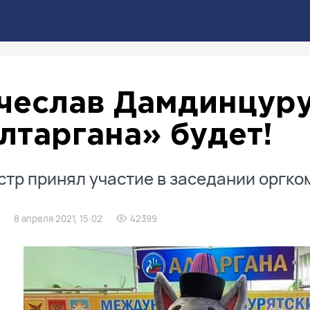
чеслав Дамдинцуру
лтаргана» будет!
тр принял участие в заседании оргко
8 апреля 2021, 15:02
42399