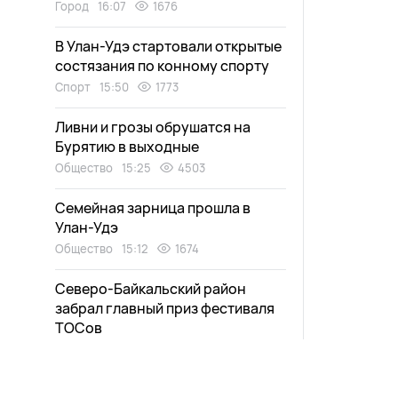
Город
16:07
1676
В Улан-Удэ стартовали открытые
состязания по конному спорту
Спорт
15:50
1773
Ливни и грозы обрушатся на
Бурятию в выходные
Общество
15:25
4503
Семейная зарница прошла в
Улан-Удэ
Общество
15:12
1674
Северо-Байкальский район
забрал главный приз фестиваля
ТОСов
Общество
14:58
1424
Многодетная мать из Бурятии за