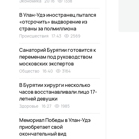
Экономика
20:16
1338
В Улан-Удэ иностранец пытался
«отсрочить» выдворение из
страны за полмиллиона
Происшествия
17:43
2569
Санаторий Бурятии готовится к
переменам под руководством
московских экспертов
Общество
16:40
3164
В Бурятии хирурги несколько
часов восстанавливали лицо 17-
летней девушки
Здоровье
16:27
1985
Мемориал Победы в Улан-Удэ
приобретает свой
окончательный вид