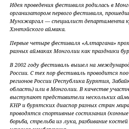
Идея проведения фестиваля родилась в Мон
организатором первого фестиваля, прошедшег
Мунхжаргал — специалист департамента 
Хэнтэйского аймака.
Первые четыре фестиваля «Алтаргана» проход
разных аймаках Монголии как праздники бур
В 2002 году фестиваль вышел на международ
России. С тех пор фестиваль проводится поо
регионов России (Республика Бурятия, Заба
область) или в Монголии. В качестве учас
выступают представители нескольких айм
КНР и бурятских диаспор разных стран мира
проводятся спортивные состязания (конные
борьба, стрельба из лука, разбивание костей