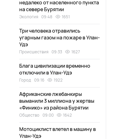
недалеко от населенного пункта
на севере Бурятии
Экология
09:48
1651
Три человека отравились
угарным газом на пожаре в Улан-
Удэ
Происшествия
09:33
1627
Блага цивилизации временно
отключили в Улан-Удэ
Город
09:16
1922
Африканские лжебанкиры
выманили 3 миллиона у жертвы
«Финико» из района Бурятии
Общество
09:00
1642
Мотоциклист влетел в машину в
Улан-Удэ