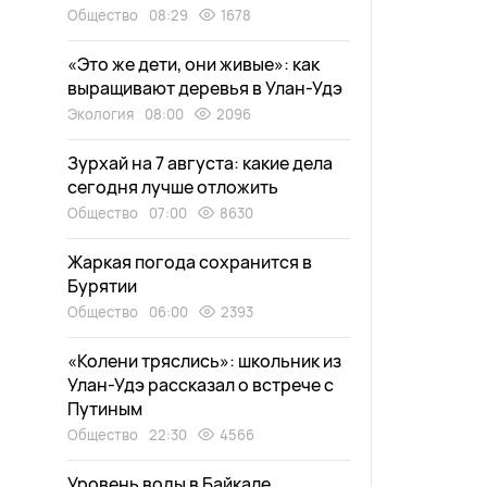
Общество
08:29
1678
«Это же дети, они живые»: как
выращивают деревья в Улан-Удэ
Экология
08:00
2096
Зурхай на 7 августа: какие дела
сегодня лучше отложить
Общество
07:00
8630
Жаркая погода сохранится в
Бурятии
Общество
06:00
2393
«Колени тряслись»: школьник из
Улан-Удэ рассказал о встрече с
Путиным
Общество
22:30
4566
Уровень воды в Байкале