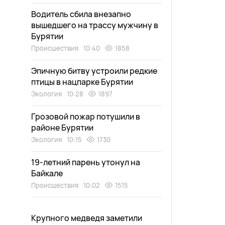
Водитель сбила внезапно
вышедшего на трассу мужчину в
Бурятии
Происшествия
10:40
1858
Эпичную битву устроили редкие
птицы в нацпарке Бурятии
Экология
10:28
1897
Грозовой пожар потушили в
районе Бурятии
Экология
10:15
1730
19-летний парень утонул на
Байкале
Происшествия
10:02
1515
Крупного медведя заметили