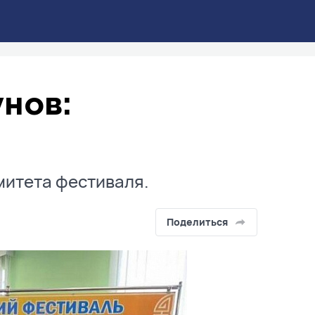
нов:
митета фестиваля.
Поделиться