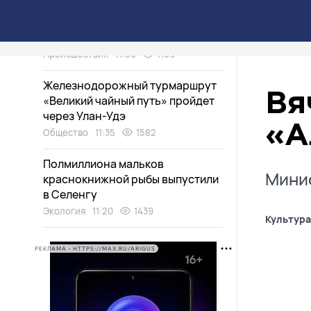
Встреча родственников
закончилась стрельбой в
Бурятии
Происшествия
11:50
1189
Железнодорожный турмаршрут
Вя
«Великий чайный путь» пройдет
через Улан-Удэ
«А
Общество
11:35
1582
Полмиллиона мальков
Минис
краснокнижной рыбы выпустили
в Селенгу
Экология
11:20
1439
Культура
РЕКЛАМА • HTTPS://MAX.RU/ARIGUS