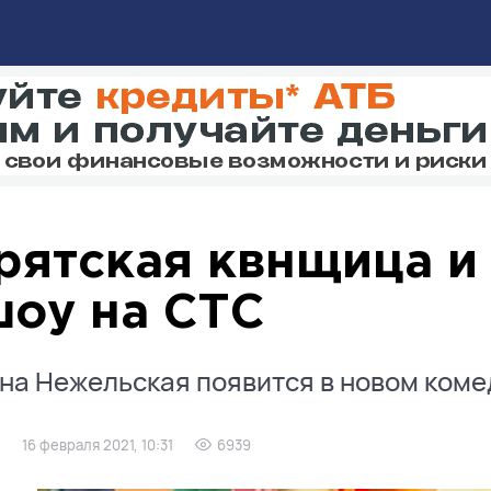
рятская квнщица и
шоу на СТС
на Нежельская появится в новом коме
16 февраля 2021, 10:31
6939