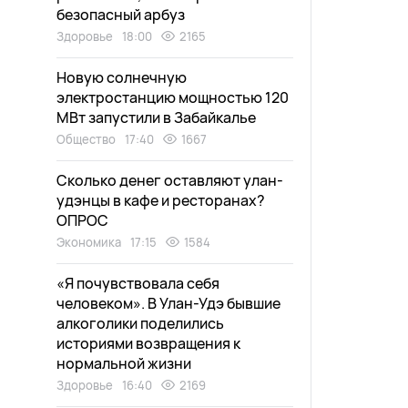
безопасный арбуз
Здоровье
18:00
2165
Новую солнечную
электростанцию мощностью 120
МВт запустили в Забайкалье
Общество
17:40
1667
Сколько денег оставляют улан-
удэнцы в кафе и ресторанах?
ОПРОС
Экономика
17:15
1584
«Я почувствовала себя
человеком». В Улан-Удэ бывшие
алкоголики поделились
историями возвращения к
нормальной жизни
Здоровье
16:40
2169