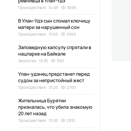
ревнивца в Улан-Удэ
Происшествия
14:09
3699
В Улан-Удэ сын сломал ключицу
матери за нарушенный сон
Происшествия
13:50
2945
Заповедную капсулу спрятали в
нацпарке на Байкале
Экология
13:35
3101
Улан-удэнец предстанет перед
судом за непристойный жест
Происшествия
13:20
2700
Жительница Бурятии
призналась, что убила знакомую
20 лет назад
Происшествия
13:00
2910