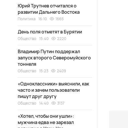
Юрий Трутнев отчитался о
развитии Дальнего Востока
Политика
16:10
1665
День поля отметят в Бурятии
Общество
15:40
2220
Владимир Путин поддержал
запуск второго Северомуйского
тоннеля
Общество
15:23
2409
«Одноклассники» выяснили, как
часто и зачем пользователи
пишут друг другу
Общество
14:40
3137
«Хотел, чтобы они ушли»:
мужчина едва не зарезал