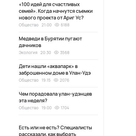
«100 идей для счастливых
семей». Когда начнутся съемки
нового проекта от Ариг Ус?
Общество
21:00
6188
Медведи в Бурятии пугают
дачников
Экология
20:30
3568
Дети нашли «аквапарк» в
заброшенном доме в Улан-Удэ
Общество
19:15
2076
Чем порадовала улан-удэнцев
эта неделя?
Общество
19:00
1704
Есть или не есть? Специалисты
рассказали, как выбрать