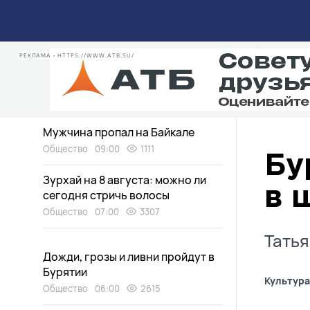
садоводов в районе Бурятии
Экология
09:58
906
Жители Бурятии сделали
РЕКЛАМА • HTTPS://WWW.ATB.SU/
мошенников богаче на 5
миллионов
Общество
09:56
812
Мужчина пропал на Байкале
Общество
09:00
1111
Бу
Зурхай на 8 августа: можно ли
в 
сегодня стричь волосы
Общество
07:00
3307
Татья
Дожди, грозы и ливни пройдут в
Бурятии
Культура
Общество
06:00
2615