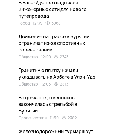
В Улан-Удэ прокладывают
инженерные сети для нового
путепровода
Город
12:39
3068
Движение на трассе в Бурятии
ограничат из-за спортивных
соревнований
Общество
12:20
2743
Гранитную плитку начали
укладывать на Арбате в Улан-Удэ
Общество
12:05
2813
Встреча родственников
закончилась стрельбой в
Бурятии
Происшествия
11:50
2382
Железнодорожный турмаршрут