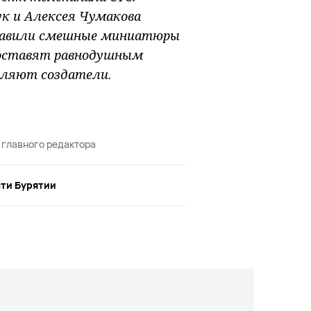
ук и Алексея Чумакова
тавили смешные миниатюры
 оставят равнодушным
вляют создатели.
 главного редактора
ти Бурятии