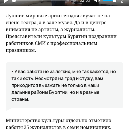
02:03
Play
Mute
En
fu
Лучшие мировые арии сегодня звучат не на
сцене театра, а в зале музея. Да и в центре
внимания не артисты, а журналисты.
Представители культуры Бурятии поздравили
работников СМИ с профессиональным
праздником.
- У вас работа не из легких, мне так кажется, но
так и есть. Несмотря на град и стужу, вам
приходится выезжать не только в наши
дальние районы Бурятии, но и в разные
страны.
Министерство культуры отдельно отметило
работы 25 журналистов в семи номинациях.