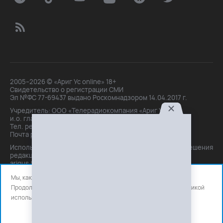
2005–2026 © «Ариг Ус online» 18+
Свидетельство о регистрации СМИ
Эл №ФС 77-69437 выдано Роскомнадзором 14.04.2017 г.
Учредитель: ООО «Телерадиокомпания «Ариг Ус»,
и.о. главного редактора: Маханова О.Б.
Тел. peдakции: +7(3012)21-30-14,
Почта peдakции: editor@arigus.tv
Использование материалов только с письменного разрешения
редакции. При цитировании прямая активная ссылка на
arigus.tv обязательна.
Мы, как и все используем файлы cookie и сервисы аналитики.
Продолжая использовать сайт, вы соглашаетесь с нашей
политикой
использования
файлов cookie и счетчиков аналитики.