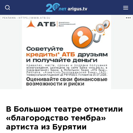
РЕКЛАМА • HTTPS://WWW.ATB.SU
В Большом театре отметили
«благородство тембра»
артиста из Бурятии