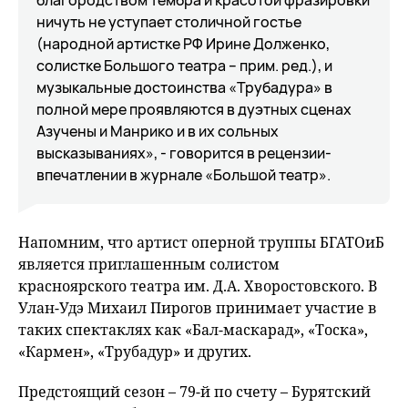
благородством тембра и красотой фразировки
ничуть не уступает столичной гостье
(народной артистке РФ Ирине Долженко,
солистке Большого театра – прим. ред.), и
музыкальные достоинства «Трубадура» в
полной мере проявляются в дуэтных сценах
Азучены и Манрико и в их сольных
высказываниях», - говорится в рецензии-
впечатлении в журнале «Большой театр».
Напомним, что артист оперной труппы БГАТОиБ
является приглашенным солистом
красноярского театра им. Д.А. Хворостовского. В
Улан-Удэ Михаил Пирогов принимает участие в
таких спектаклях как «Бал-маскарад», «Тоска»,
«Кармен», «Трубадур» и других.
Предстоящий сезон – 79-й по счету – Бурятский