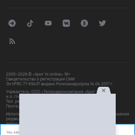
2005–2026 © «Ариг Ус online» 18+
Свидетельство о регистрации СМИ
Эл №ФС 77-69437 выдано Роскомнадзором 14.04.2017 г.
Учредитель: ООО «Телерадиокомпания «Ариг Ус»,
и.о. главного редактора: Маханова О.Б.
Тел. peдakции: +7(3012)21-30-14,
Почта peдakции: editor@arigus.tv
Использование материалов только с письменного разрешения
редакции. При цитировании прямая активная ссылка на
arigus.tv обязательна.
Мы, как и все используем файлы cookie и сервисы аналитики.