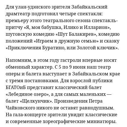
Для улан-удэнского зрителя Забайкальский
драмтеатр подготовил четыре спектакля:
премьеру этого театрального сезона спектакль-
притчу «Я, моя бабушка, Илико и Илларион»,
шутовскую комедию «Шут Балакирев», комедию
положений «Играем в дружную семью» и сказку
«Приключения Буратино, или Золотой ключик».
Напомним, в этом году гастроли впервые носят
обменный характер. С 5 по 9 июня наш театр
оперы и балета выступает в Забайкальском крае
с тремя постановками. Для взрослой публики
БГАТОиБ представит классический балет
«Лебединое озеро», а для самых маленьких —
балет «Щелкунчик». Произведения Петра
Чайковского никого не оставят равнодушным.
На гала-концерте зрители увидят классические
и современные хореографические миниатюры.