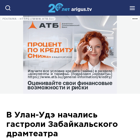
РЕКЛАМА • HTTPS://WWW.ATB.SU/
В Улан-Удэ начались
гастроли Забайкальского
драмтеатра