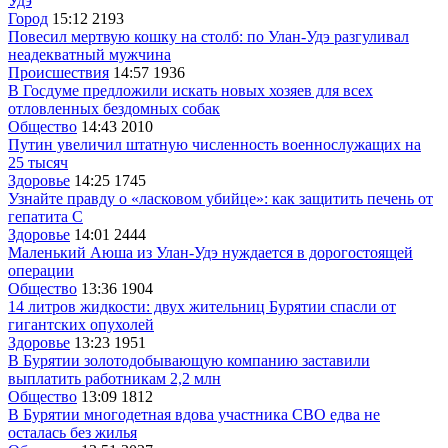
Удэ
Город
15:12
2193
Повесил мертвую кошку на столб: по Улан-Удэ разгуливал
неадекватный мужчина
Происшествия
14:57
1936
В Госдуме предложили искать новых хозяев для всех
отловленных бездомных собак
Общество
14:43
2010
Путин увеличил штатную численность военнослужащих на
25 тысяч
Здоровье
14:25
1745
Узнайте правду о «ласковом убийце»: как защитить печень от
гепатита С
Здоровье
14:01
2444
Маленький Аюша из Улан-Удэ нуждается в дорогостоящей
операции
Общество
13:36
1904
14 литров жидкости: двух жительниц Бурятии спасли от
гигантских опухолей
Здоровье
13:23
1951
В Бурятии золотодобывающую компанию заставили
выплатить работникам 2,2 млн
Общество
13:09
1812
В Бурятии многодетная вдова участника СВО едва не
осталась без жилья