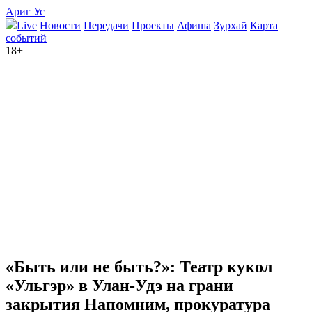
Ариг Ус
Live
Новости
Передачи
Проекты
Афиша
Зурхай
Карта
событий
18+
«Быть или не быть?»: Театр кукол
«Ульгэр» в Улан-Удэ на грани
закрытия
Напомним, прокуратура