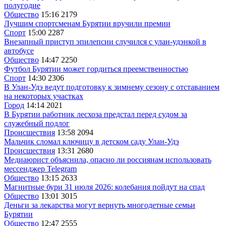
полугодие
Общество
15:16
2179
Лучшим спортсменам Бурятии вручили премии
Спорт
15:00
2287
Внезапный приступ эпилепсии случился с улан-удэнкой в
автобусе
Общество
14:47
2250
Футбол Бурятии может гордиться преемственностью
Спорт
14:30
2306
В Улан-Удэ ведут подготовку к зимнему сезону с отставанием
на некоторых участках
Город
14:14
2021
В Бурятии работник лесхоза предстал перед судом за
служебный подлог
Происшествия
13:58
2094
Мальчик сломал ключицу в детском саду Улан-Удэ
Происшествия
13:31
2680
Медиаюрист объяснила, опасно ли россиянам использовать
мессенджер Telegram
Общество
13:15
2633
Магнитные бури 31 июля 2026: колебания пойдут на спад
Общество
13:01
3015
Деньги за лекарства могут вернуть многодетные семьи
Бурятии
Общество
12:47
2555