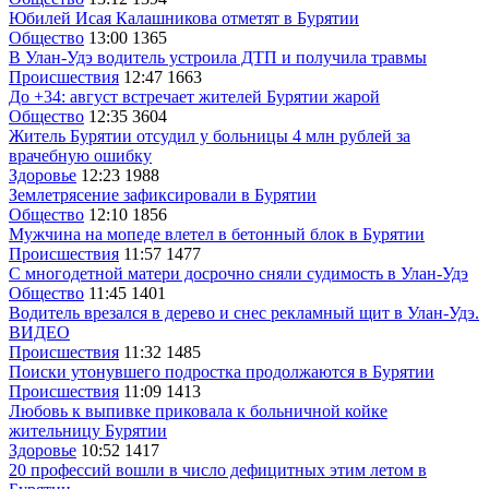
Юбилей Исая Калашникова отметят в Бурятии
Общество
13:00
1365
В Улан-Удэ водитель устроила ДТП и получила травмы
Происшествия
12:47
1663
До +34: август встречает жителей Бурятии жарой
Общество
12:35
3604
Житель Бурятии отсудил у больницы 4 млн рублей за
врачебную ошибку
Здоровье
12:23
1988
Землетрясение зафиксировали в Бурятии
Общество
12:10
1856
Мужчина на мопеде влетел в бетонный блок в Бурятии
Происшествия
11:57
1477
С многодетной матери досрочно сняли судимость в Улан-Удэ
Общество
11:45
1401
Водитель врезался в дерево и снес рекламный щит в Улан-Удэ.
ВИДЕО
Происшествия
11:32
1485
Поиски утонувшего подростка продолжаются в Бурятии
Происшествия
11:09
1413
Любовь к выпивке приковала к больничной койке
жительницу Бурятии
Здоровье
10:52
1417
20 профессий вошли в число дефицитных этим летом в