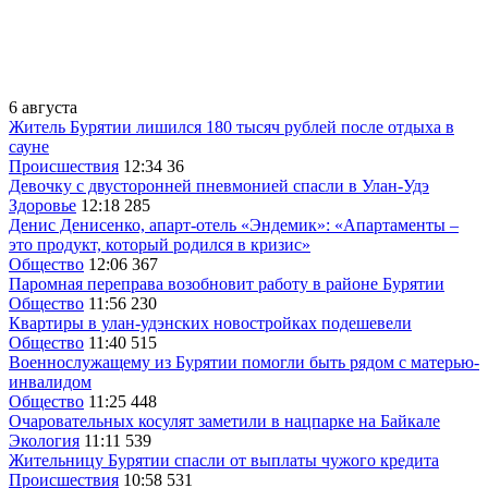
6 августа
Житель Бурятии лишился 180 тысяч рублей после отдыха в
сауне
Происшествия
12:34
36
Девочку с двусторонней пневмонией спасли в Улан-Удэ
Здоровье
12:18
285
Денис Денисенко, апарт-отель «Эндемик»: «Апартаменты –
это продукт, который родился в кризис»
Общество
12:06
367
Паромная переправа возобновит работу в районе Бурятии
Общество
11:56
230
Квартиры в улан-удэнских новостройках подешевели
Общество
11:40
515
Военнослужащему из Бурятии помогли быть рядом с матерью-
инвалидом
Общество
11:25
448
Очаровательных косулят заметили в нацпарке на Байкале
Экология
11:11
539
Жительницу Бурятии спасли от выплаты чужого кредита
Происшествия
10:58
531