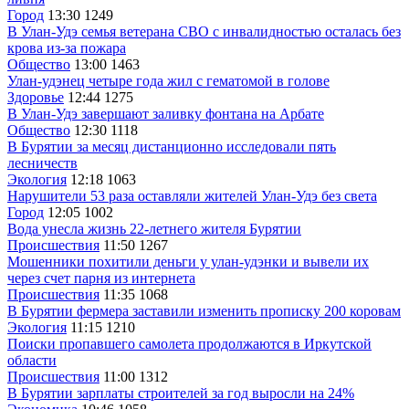
Город
13:30
1249
В Улан-Удэ семья ветерана СВО с инвалидностью осталась без
крова из-за пожара
Общество
13:00
1463
Улан-удэнец четыре года жил с гематомой в голове
Здоровье
12:44
1275
В Улан-Удэ завершают заливку фонтана на Арбате
Общество
12:30
1118
В Бурятии за месяц дистанционно исследовали пять
лесничеств
Экология
12:18
1063
Нарушители 53 раза оставляли жителей Улан-Удэ без света
Город
12:05
1002
Вода унесла жизнь 22-летнего жителя Бурятии
Происшествия
11:50
1267
Мошенники похитили деньги у улан-удэнки и вывели их
через счет парня из интернета
Происшествия
11:35
1068
В Бурятии фермера заставили изменить прописку 200 коровам
Экология
11:15
1210
Поиски пропавшего самолета продолжаются в Иркутской
области
Происшествия
11:00
1312
В Бурятии зарплаты строителей за год выросли на 24%