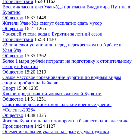
Происшествия
16:40
1162
Восьмиклассник из Улан-Удэ пригласил Владимира Путина в
Бурятию
Общество
16:37
1448
Жители Улан-Удэ смогут бесплатно сдать мусор
Общество
16:21
1265
7 жизней унесла вода в Бурятии за летний сезон
Происшествия
15:53
1430
22 ливневки установили перед перекрестком на Арбате в
Улан-Удэ
Общество
15:35
1362
Более 1 млрд рублей потратят на подготовку к отопительному
сезону в Бурятии
Общество
15:20
1319
Самое массовое соревнование Бурятии по водным видам
спорта пройдет на Байкале
Спорт
15:06
1285
Клещи продолжают атаковать жителей Бурятии
Общество
14:51
1251
Cтартовали российско-монгольские военные учения
«Селенга-2026»
Общество
14:38
1325
Житель Бурятии напал с топором на бывшего одноклассника
Происшествия
14:24
1127
Онемение пальцев указало на грыжу у улан-удэнки