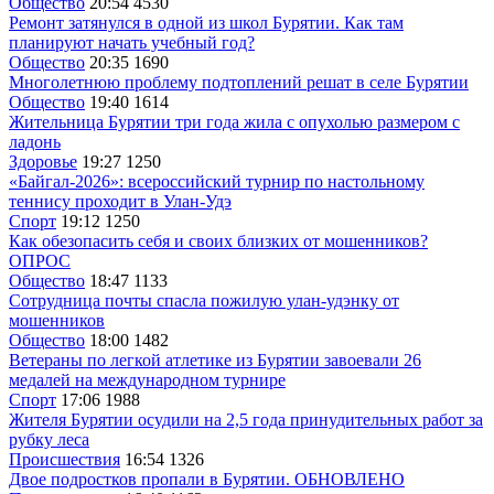
Общество
20:54
4530
Ремонт затянулся в одной из школ Бурятии. Как там
планируют начать учебный год?
Общество
20:35
1690
Многолетнюю проблему подтоплений решат в селе Бурятии
Общество
19:40
1614
Жительница Бурятии три года жила с опухолью размером с
ладонь
Здоровье
19:27
1250
«Байгал-2026»: всероссийский турнир по настольному
теннису проходит в Улан-Удэ
Спорт
19:12
1250
Как обезопасить себя и своих близких от мошенников?
ОПРОС
Общество
18:47
1133
Сотрудница почты спасла пожилую улан-удэнку от
мошенников
Общество
18:00
1482
Ветераны по легкой атлетике из Бурятии завоевали 26
медалей на международном турнире
Спорт
17:06
1988
Жителя Бурятии осудили на 2,5 года принудительных работ за
рубку леса
Происшествия
16:54
1326
Двое подростков пропали в Бурятии. ОБНОВЛЕНО