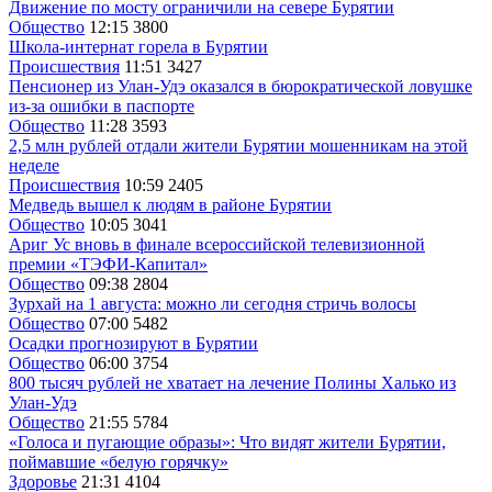
Движение по мосту ограничили на севере Бурятии
Общество
12:15
3800
Школа-интернат горела в Бурятии
Происшествия
11:51
3427
Пенсионер из Улан-Удэ оказался в бюрократической ловушке
из-за ошибки в паспорте
Общество
11:28
3593
2,5 млн рублей отдали жители Бурятии мошенникам на этой
неделе
Происшествия
10:59
2405
Медведь вышел к людям в районе Бурятии
Общество
10:05
3041
Ариг Ус вновь в финале всероссийской телевизионной
премии «ТЭФИ-Капитал»
Общество
09:38
2804
Зурхай на 1 августа: можно ли сегодня стричь волосы
Общество
07:00
5482
Осадки прогнозируют в Бурятии
Общество
06:00
3754
800 тысяч рублей не хватает на лечение Полины Халько из
Улан-Удэ
Общество
21:55
5784
«Голоса и пугающие образы»: Что видят жители Бурятии,
поймавшие «белую горячку»
Здоровье
21:31
4104