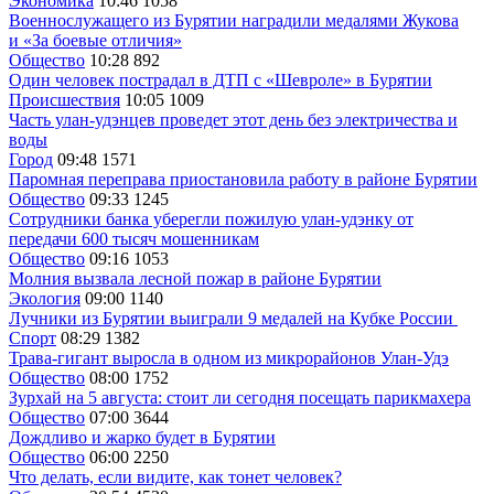
Экономика
10:46
1058
Военнослужащего из Бурятии наградили медалями Жукова
и «За боевые отличия»
Общество
10:28
892
Один человек пострадал в ДТП с «Шевроле» в Бурятии
Происшествия
10:05
1009
Часть улан-удэнцев проведет этот день без электричества и
воды
Город
09:48
1571
Паромная переправа приостановила работу в районе Бурятии
Общество
09:33
1245
Сотрудники банка уберегли пожилую улан-удэнку от
передачи 600 тысяч мошенникам
Общество
09:16
1053
Молния вызвала лесной пожар в районе Бурятии
Экология
09:00
1140
Лучники из Бурятии выиграли 9 медалей на Кубке России
Спорт
08:29
1382
Трава-гигант выросла в одном из микрорайонов Улан-Удэ
Общество
08:00
1752
Зурхай на 5 августа: стоит ли сегодня посещать парикмахера
Общество
07:00
3644
Дождливо и жарко будет в Бурятии
Общество
06:00
2250
Что делать, если видите, как тонет человек?