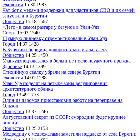
Экология
15:30
1983
Чат-бот с мерами поддержки для участников СВО и их семей
запустили в Бурятии
Общество
15:18
1567
«Лето» в самом разгаре у бегунов в Улан-Удэ
Спорт
15:03
1540
Шумную ливневку отремонтировали в Улан-Удэ
Город
14:37
1428
В Бурятии сборщица дикоросов заплутала в лесу
Общество
14:25
1450
Улан-удэнец оказался в больнице после неудачного прыжка
Здоровье
14:13
1399
Стихийную свалку убрали на севере Бурятии
Экология
14:01
1288
Улан-Удэ поделят на четыре зоны регулирования
архитектурного облика
Город
13:49
1753
Один из паромов приостановил работу на переправе на
Ольхон
Общество
13:37
1246
Августовский секрет из СССР: смородина будет крупнее
вишни
Общество
13:25
2153
Медведицу с медвежатами заметили недалеко от села Бурятии
Общество
13:12
1394