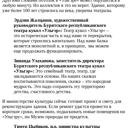
Другими словами потолок в «Ульгэре» может обрушиться в
любую минуту. Но коллектив в это не верит. Здание, которому
уже более 100 лет строилось на века, уверены театралы.
Эрдэни Жалцанов, художественный
руководитель Бурятского республиканского
театра кукол «Ульгэр»:
Театр кукол «Ульгэр» –
это историческая часть и над нами те перекрытия,
которые строились капитально. Над нами балка
является монолитной и, в принципе, мы можем
еще продолжать функционировать.
Зинаида Улаханова, заместитель директора
Бурятского республиканского театра кукол
«Ульгэр»:
Это семейный театр, театр, где
закладываются основы. На наших сказках
воспитываются поколения, сказка – это народная
мудрость. Это надо сохранить эту территорию
детства, счастливого детства.
В министерстве культуры сейчас готовят проект и смету для
реконструкции здания. Если ремонт удастся провести в
короткие сроки, возможно, подыскивать новые помещения ни
«Ульгэру», ни Музею природы не придется.
Тимур Цыбиков, и.о. министра культуры