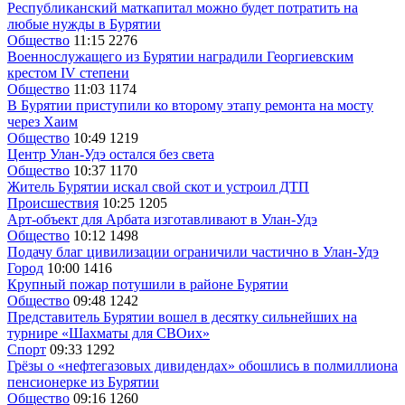
Республиканский маткапитал можно будет потратить на
любые нужды в Бурятии
Общество
11:15
2276
Военнослужащего из Бурятии наградили Георгиевским
крестом IV степени
Общество
11:03
1174
В Бурятии приступили ко второму этапу ремонта на мосту
через Хаим
Общество
10:49
1219
Центр Улан-Удэ остался без света
Общество
10:37
1170
Житель Бурятии искал свой скот и устроил ДТП
Происшествия
10:25
1205
Арт-объект для Арбата изготавливают в Улан-Удэ
Общество
10:12
1498
Подачу благ цивилизации ограничили частично в Улан-Удэ
Город
10:00
1416
Крупный пожар потушили в районе Бурятии
Общество
09:48
1242
Представитель Бурятии вошел в десятку сильнейших на
турнире «Шахматы для СВОих»
Спорт
09:33
1292
Грёзы о «нефтегазовых дивидендах» обошлись в полмиллиона
пенсионерке из Бурятии
Общество
09:16
1260