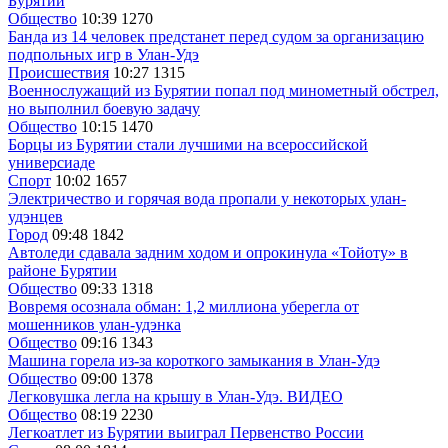
Бурятии
Общество
10:39
1270
Банда из 14 человек предстанет перед судом за организацию
подпольных игр в Улан-Удэ
Происшествия
10:27
1315
Военнослужащий из Бурятии попал под минометный обстрел,
но выполнил боевую задачу
Общество
10:15
1470
Борцы из Бурятии стали лучшими на всероссийской
универсиаде
Спорт
10:02
1657
Электричество и горячая вода пропали у некоторых улан-
удэнцев
Город
09:48
1842
Автоледи сдавала задним ходом и опрокинула «Тойоту» в
районе Бурятии
Общество
09:33
1318
Вовремя осознала обман: 1,2 миллиона уберегла от
мошенников улан-удэнка
Общество
09:16
1343
Машина горела из-за короткого замыкания в Улан-Удэ
Общество
09:00
1378
Легковушка легла на крышу в Улан-Удэ. ВИДЕО
Общество
08:19
2230
Легкоатлет из Бурятии выиграл Первенство России