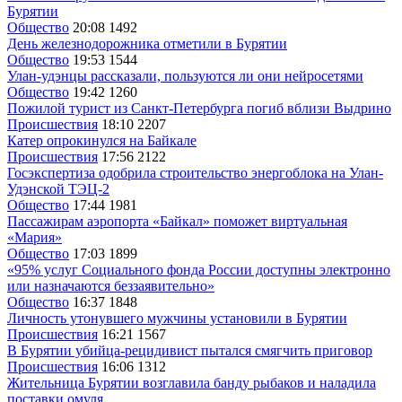
Бурятии
Общество
20:08
1492
День железнодорожника отметили в Бурятии
Общество
19:53
1544
Улан-удэнцы рассказали, пользуются ли они нейросетями
Общество
19:42
1260
Пожилой турист из Санкт-Петербурга погиб вблизи Выдрино
Происшествия
18:10
2207
Катер опрокинулся на Байкале
Происшествия
17:56
2122
Госэкспертиза одобрила строительство энергоблока на Улан-
Удэнской ТЭЦ-2
Общество
17:44
1981
Пассажирам аэропорта «Байкал» поможет виртуальная
«Мария»
Общество
17:03
1899
«95% услуг Социального фонда России доступны электронно
или назначаются беззаявительно»
Общество
16:37
1848
Личность утонувшего мужчины установили в Бурятии
Происшествия
16:21
1567
В Бурятии убийца-рецидивист пытался смягчить приговор
Происшествия
16:06
1312
Жительница Бурятии возглавила банду рыбаков и наладила
поставки омуля