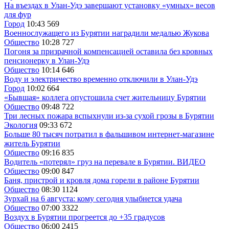
На въездах в Улан-Удэ завершают установку «умных» весов
для фур
Город
10:43
569
Военнослужащего из Бурятии наградили медалью Жукова
Общество
10:28
727
Погоня за призрачной компенсацией оставила без кровных
пенсионерку в Улан-Удэ
Общество
10:14
646
Воду и электричество временно отключили в Улан-Удэ
Город
10:02
664
«Бывшая» коллега опустошила счет жительницу Бурятии
Общество
09:48
722
Три лесных пожара вспыхнули из-за сухой грозы в Бурятии
Экология
09:33
672
Больше 80 тысяч потратил в фальшивом интернет-магазине
житель Бурятии
Общество
09:16
835
Водитель «потерял» груз на перевале в Бурятии. ВИДЕО
Общество
09:00
847
Баня, пристрой и кровля дома горели в районе Бурятии
Общество
08:30
1124
Зурхай на 6 августа: кому сегодня улыбнется удача
Общество
07:00
3322
Воздух в Бурятии прогреется до +35 градусов
Общество
06:00
2415