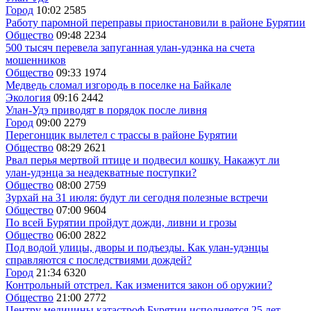
Город
10:02
2585
Работу паромной переправы приостановили в районе Бурятии
Общество
09:48
2234
500 тысяч перевела запуганная улан-удэнка на счета
мошенников
Общество
09:33
1974
Медведь сломал изгородь в поселке на Байкале
Экология
09:16
2442
Улан-Удэ приводят в порядок после ливня
Город
09:00
2279
Перегонщик вылетел с трассы в районе Бурятии
Общество
08:29
2621
Рвал перья мертвой птице и подвесил кошку. Накажут ли
улан-удэнца за неадекватные поступки?
Общество
08:00
2759
Зурхай на 31 июля: будут ли сегодня полезные встречи
Общество
07:00
9604
По всей Бурятии пройдут дожди, ливни и грозы
Общество
06:00
2822
Под водой улицы, дворы и подъезды. Как улан-удэнцы
справляются с последствиями дождей?
Город
21:34
6320
Контрольный отстрел. Как изменится закон об оружии?
Общество
21:00
2772
Центру медицины катастроф Бурятии исполняется 25 лет