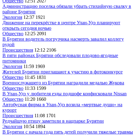
Общество
12:51
2027
Администрацию поселка обязали убрать стихийную свалку в
районе Бурятии
Экология
12:37
1921
Движение на перекрёстке в центре Улан-Удэ планируют
открыть сегодня ночью
Общество
12:25
2091
В Бурятии водитель погрузчика насмерть завалил коллегу
рудой
Происшествия
12:12
2106
В пяти районах Бурятии обследовали плодово-ягодные
питомники
Экология
11:59
1969
Жителей Бурятии приглашают к участию в фотоконкурсе
Общество
11:45
1831
Военнослужащего из Бурятии наградили медалью Жукова
Общество
11:33
1599
В Улан-Удэ у любителя езды подшофе конфисковали Nissan
Общество
11:20
1660
Автобусная фирма в Улан-Удэ возила «мертвые души» на
курорт
Происшествия
11:08
1701
Редчайшую птицу заметили в нацпарке Бурятии
Экология
10:54
1894
В Бурятии с начала года пять детей получили тяжелые травмы