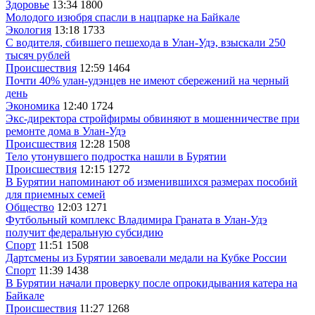
Здоровье
13:34
1800
Молодого изюбря спасли в нацпарке на Байкале
Экология
13:18
1733
С водителя, сбившего пешехода в Улан-Удэ, взыскали 250
тысяч рублей
Происшествия
12:59
1464
Почти 40% улан-удэнцев не имеют сбережений на черный
день
Экономика
12:40
1724
Экс-директора стройфирмы обвиняют в мошенничестве при
ремонте дома в Улан-Удэ
Происшествия
12:28
1508
Тело утонувшего подростка нашли в Бурятии
Происшествия
12:15
1272
В Бурятии напоминают об изменившихся размерах пособий
для приемных семей
Общество
12:03
1271
Футбольный комплекс Владимира Граната в Улан-Удэ
получит федеральную субсидию
Спорт
11:51
1508
Дартсмены из Бурятии завоевали медали на Кубке России
Спорт
11:39
1438
В Бурятии начали проверку после опрокидывания катера на
Байкале
Происшествия
11:27
1268