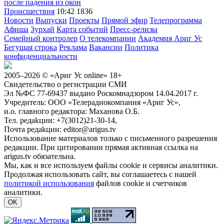
после падения из окон
Происшествия
10:42
1836
Новости
Выпуски
Проекты
Прямой эфир
Телепрограмма
Афиша
Зурхай
Карта событий
Пресс-релизы
Семейный контролер
О телекомпании
Академия Ариг Ус
Бегущая строка
Реклама
Вакансии
Политика
конфиденциальности
2005–2026 © «Ариг Ус online» 18+
Свидетельство о регистрации СМИ
Эл №ФС 77-69437 выдано Роскомнадзором 14.04.2017 г.
Учредитель: ООО «Телерадиокомпания «Ариг Ус»,
и.о. главного редактора: Маханова О.Б.
Тел. peдakции: +7(3012)21-30-14,
Почта peдakции: editor@arigus.tv
Использование материалов только с письменного разрешения
редакции. При цитировании прямая активная ссылка на
arigus.tv обязательна.
Мы, как и все используем файлы cookie и сервисы аналитики.
Продолжая использовать сайт, вы соглашаетесь с нашей
политикой использования
файлов cookie и счетчиков
аналитики.
OK