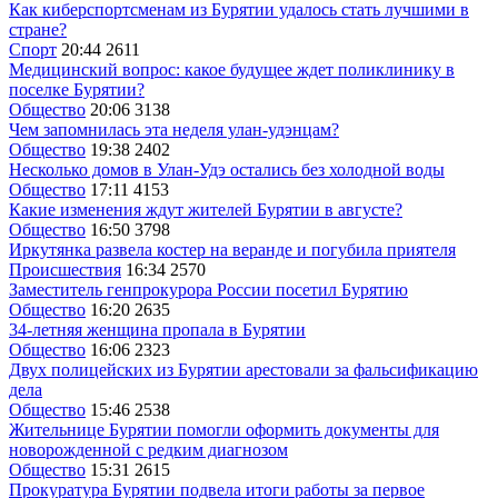
Как киберспортсменам из Бурятии удалось стать лучшими в
стране?
Спорт
20:44
2611
Медицинский вопрос: какое будущее ждет поликлинику в
поселке Бурятии?
Общество
20:06
3138
Чем запомнилась эта неделя улан-удэнцам?
Общество
19:38
2402
Несколько домов в Улан-Удэ остались без холодной воды
Общество
17:11
4153
Какие изменения ждут жителей Бурятии в августе?
Общество
16:50
3798
Иркутянка развела костер на веранде и погубила приятеля
Происшествия
16:34
2570
Заместитель генпрокурора России посетил Бурятию
Общество
16:20
2635
34-летняя женщина пропала в Бурятии
Общество
16:06
2323
Двух полицейских из Бурятии арестовали за фальсификацию
дела
Общество
15:46
2538
Жительнице Бурятии помогли оформить документы для
новорожденной с редким диагнозом
Общество
15:31
2615
Прокуратура Бурятии подвела итоги работы за первое