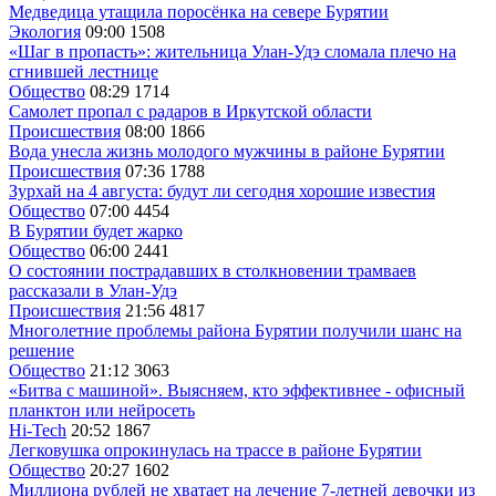
Медведица утащила поросёнка на севере Бурятии
Экология
09:00
1508
«Шаг в пропасть»: жительница Улан-Удэ сломала плечо на
сгнившей лестнице
Общество
08:29
1714
Самолет пропал с радаров в Иркутской области
Происшествия
08:00
1866
Вода унесла жизнь молодого мужчины в районе Бурятии
Происшествия
07:36
1788
Зурхай на 4 августа: будут ли сегодня хорошие известия
Общество
07:00
4454
В Бурятии будет жарко
Общество
06:00
2441
О состоянии пострадавших в столкновении трамваев
рассказали в Улан-Удэ
Происшествия
21:56
4817
Многолетние проблемы района Бурятии получили шанс на
решение
Общество
21:12
3063
«Битва с машиной». Выясняем, кто эффективнее - офисный
планктон или нейросеть
Hi-Tech
20:52
1867
Легковушка опрокинулась на трассе в районе Бурятии
Общество
20:27
1602
Миллиона рублей не хватает на лечение 7-летней девочки из