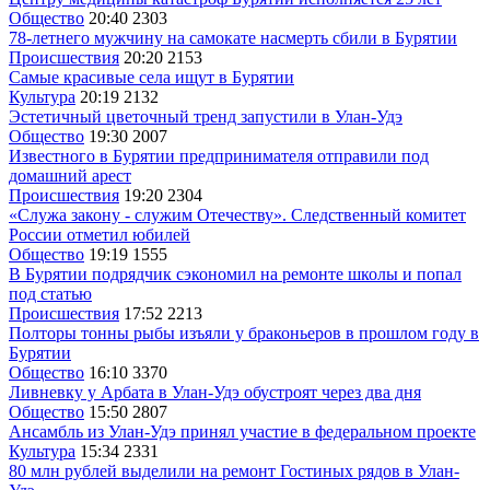
Общество
20:40
2303
78-летнего мужчину на самокате насмерть сбили в Бурятии
Происшествия
20:20
2153
Самые красивые села ищут в Бурятии
Культура
20:19
2132
Эстетичный цветочный тренд запустили в Улан-Удэ
Общество
19:30
2007
Известного в Бурятии предпринимателя отправили под
домашний арест
Происшествия
19:20
2304
«Служа закону - служим Отечеству». Следственный комитет
России отметил юбилей
Общество
19:19
1555
В Бурятии подрядчик сэкономил на ремонте школы и попал
под статью
Происшествия
17:52
2213
Полторы тонны рыбы изъяли у браконьеров в прошлом году в
Бурятии
Общество
16:10
3370
Ливневку у Арбата в Улан-Удэ обустроят через два дня
Общество
15:50
2807
Ансамбль из Улан-Удэ принял участие в федеральном проекте
Культура
15:34
2331
80 млн рублей выделили на ремонт Гостиных рядов в Улан-