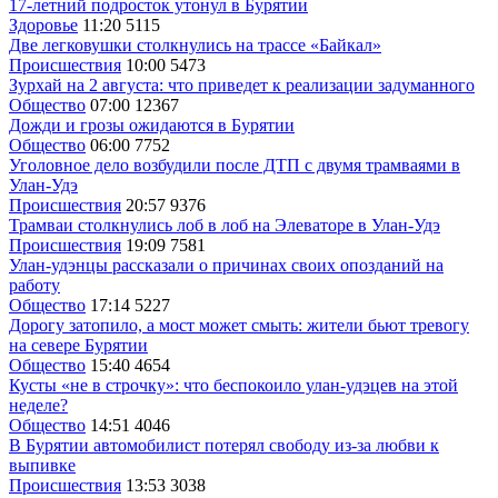
17-летний подросток утонул в Бурятии
Здоровье
11:20
5115
Две легковушки столкнулись на трассе «Байкал»
Происшествия
10:00
5473
Зурхай на 2 августа: что приведет к реализации задуманного
Общество
07:00
12367
Дожди и грозы ожидаются в Бурятии
Общество
06:00
7752
Уголовное дело возбудили после ДТП с двумя трамваями в
Улан-Удэ
Происшествия
20:57
9376
Трамваи столкнулись лоб в лоб на Элеваторе в Улан-Удэ
Происшествия
19:09
7581
Улан-удэнцы рассказали о причинах своих опозданий на
работу
Общество
17:14
5227
Дорогу затопило, а мост может смыть: жители бьют тревогу
на севере Бурятии
Общество
15:40
4654
Кусты «не в строчку»: что беспокоило улан-удэцев на этой
неделе?
Общество
14:51
4046
В Бурятии автомобилист потерял свободу из-за любви к
выпивке
Происшествия
13:53
3038