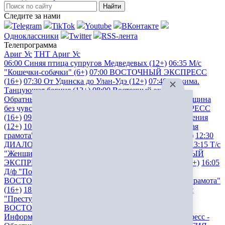
Найти
Следите за нами
Telegram
TikTok
Youtube
ВКонтакте
Одноклассники
Twitter
RSS-лента
Телепрограмма
Ариг Ус
ТНТ Ариг Ус
06:00
Синяя птица супругов Медведевых (12+)
06:35
М/с
"Кошечки-собачки" (6+)
07:00
ВОСТОЧНЫЙ ЭКСПРЕСС
(16+)
07:30
От Удинска до Улан-Удэ (12+)
07:40
Янжима.
Танцующая богиня (12+)
08:00
Восточный экспресс -
Обратный отсчет - 6 августа 2004 (16+)
08:10
Т/с "Женщина
без чувства юмора" (16+)
09:00
ВОСТОЧНЫЙ ЭКСПРЕСС
(16+)
09:30
ДИАЛОГИЯ (12+)
09:50
Зверские заблуждения
(12+)
10:20
Т/с "Преступление" (16+)
11:05
Т/с "Вольная
грамота" (16+)
12:00
ВОСТОЧНЫЙ ЭКСПРЕСС (16+)
12:30
ДИАЛОГИЯ (12+)
12:50
Зверские заблуждения (12+)
13:15
Т/с
"Женщина без чувства юмора" (16+)
14:00
ВОСТОЧНЫЙ
ЭКСПРЕСС (16+)
14:20
Х/ф "Процесс" (субтитры) (16+)
16:05
Д/ф "Послушаем вместе: Мусоргский" (12+)
16:45
ВОСТОЧНЫЙ ЭКСПРЕСС (16+)
17:05
Т/с "Вольная грамота"
(16+)
18:00
ВОСТОЧНЫЙ ЭКСПРЕСС (16+)
18:20
Т/с
"Преступление" (16+)
19:10
ДИАЛОГИЯ (12+)
19:30
ВОСТОЧНЫЙ ЭКСПРЕСС (16+)
20:00
3 Д:
Информационные войны (16+)
20:55
Восточный экспресс -