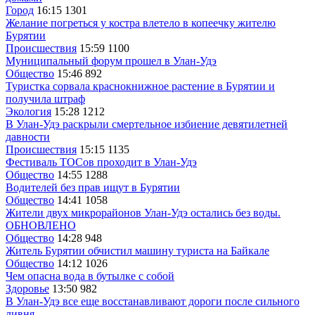
Город
16:15
1301
Желание погреться у костра влетело в копеечку жителю
Бурятии
Происшествия
15:59
1100
Муниципальный форум прошел в Улан-Удэ
Общество
15:46
892
Туристка сорвала краснокнижное растение в Бурятии и
получила штраф
Экология
15:28
1212
В Улан-Удэ раскрыли смертельное избиение девятилетней
давности
Происшествия
15:15
1135
Фестиваль ТОСов проходит в Улан-Удэ
Общество
14:55
1288
Водителей без прав ищут в Бурятии
Общество
14:41
1058
Жители двух микрорайонов Улан-Удэ остались без воды.
ОБНОВЛЕНО
Общество
14:28
948
Житель Бурятии обчистил машину туриста на Байкале
Общество
14:12
1026
Чем опасна вода в бутылке с собой
Здоровье
13:50
982
В Улан-Удэ все еще восстанавливают дороги после сильного
ливня