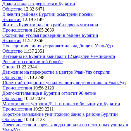
Дожди и жара задержатся в Бурятии
Общество
12:32
6471
В девяти районах Бурятии осмотрели посевы
Экология
12:19
3149
Житель Бурятии на спор разбил дверь магазина
Происшествия
12:05
2639
Охотничьи угодья проверили в районе Бурятии
Экология
11:52
2366
Последствия ливня устраняют на кладбище в Улан-Удэ
Общество
11:37
2351
Ветераны из Бурятии выиграли 12 медалей Чемпионата
России по спортивной борьбе
Спорт
11:23
2344
Движение на перекрестке в центре Улан-Удэ открыли
Общество
11:10
2298
16-летний подросток угнал машину родственника в Улан-Удэ
Происшествия
10:56
2120
Долгожительница в Бурятии отметит 90-летие
Общество
10:42
2029
Мотоциклист устроил ДТП и попал в больницу в Бурятии
Происшествия
10:29
2211
Короткое замыкание уничтожило баню в районе Бурятии
Общество
10:14
2123
Электричество и горячая вода пропали на некоторых улицах в
Улан-Удэ