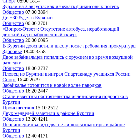
Спорт
08:00
1814
Зурхай на 3 августа: как избежать финансовых потерь
Общество
07:00
3894
До +30 будет в Бурятии
Общество
06:00
2701
«Вопрос-Ответ»: Отсутствие автобуса, неработающий
детский сад и заброшенный сквер.
Общество
20:00
6095
В Бурятии дооснастили школу после требования прокуратуры
Здоровье
18:40
3358
Двое забайкальцев попались с оружием во время воздушной
разведки
Общество
18:00
2737
Пловец из Бурятии выиграл Спартакиаду учащихся России
Спорт
16:40
2679
Забайкалье готовится к новой волне паводков
Общество
16:20
2447
Стали известны обстоятельства исчезновения подростка в
Бурятии
Происшествия
15:10
2512
Двух медведей заметили в районе Бурятии
Общество
13:20
4241
Пенсионер-инвалид едва не лишился квартиры в районе
Бурятии
Общество
12:40
4171