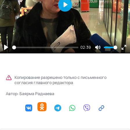
Play
02:39
Play
Mute
En
fu
Копирование разрешено только с письменного
согласия главного редактора
Автор:
Баярма Раднаева