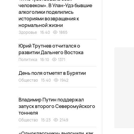
человеком». В Улан-Удэ бывшие
алкоголики поделились
историями возвращения к
нормальной жизни
Здоровье
16:40
1865
Юрий Трутнев отчитался о
развитии Дальнего Востока
Политика
16:10
1371
День поля отметят в Бурятии
Общество
15:40
1942
Владимир Путин поддержал
запуск второго Северомуйского
тоннеля
Общество
15:23
2149
«Одноклассники» выяснили, как