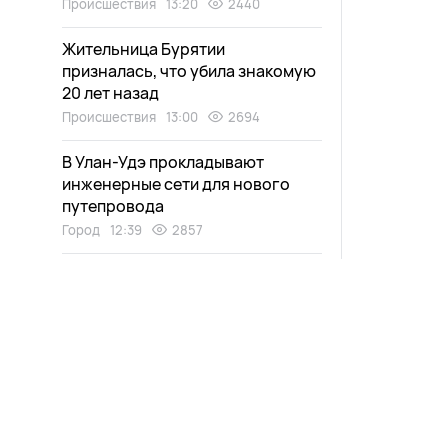
Происшествия
13:20
2440
Жительница Бурятии
призналась, что убила знакомую
20 лет назад
Происшествия
13:00
2694
В Улан-Удэ прокладывают
инженерные сети для нового
путепровода
Город
12:39
2857
Движение на трассе в Бурятии
ограничат из-за спортивных
соревнований
Общество
12:20
2537
Гранитную плитку начали
Новости
Афиша
укладывать на Арбате в Улан-Удэ
Выпуски
Зурхай
Общество
12:05
2629