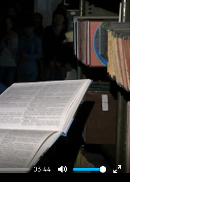
03:44
Mute
Enter
fullscreen