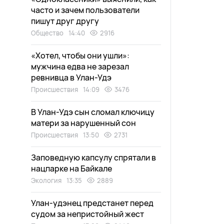
часто и зачем пользователи
пишут друг другу
Общество
14:40
2916
«Хотел, чтобы они ушли»:
мужчина едва не зарезал
ревнивца в Улан-Удэ
Происшествия
14:09
3476
В Улан-Удэ сын сломал ключицу
матери за нарушенный сон
Происшествия
13:50
2731
Заповедную капсулу спрятали в
нацпарке на Байкале
Экология
13:35
2889
Улан-удэнец предстанет перед
судом за непристойный жест