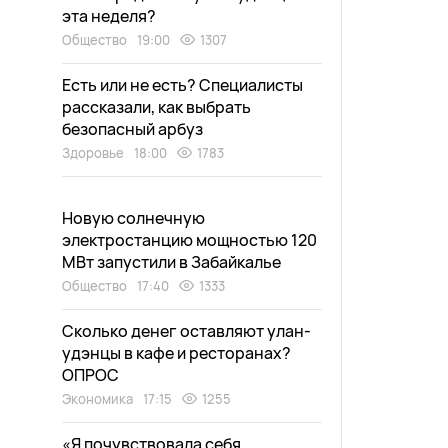
эта неделя?
Общество
19:00
1307
Есть или не есть? Специалисты
рассказали, как выбрать
безопасный арбуз
Здоровье
18:00
1783
Новую солнечную
электростанцию мощностью 120
МВт запустили в Забайкалье
Общество
17:40
1333
Сколько денег оставляют улан-
удэнцы в кафе и ресторанах?
ОПРОС
Экономика
17:15
1255
«Я почувствовала себя