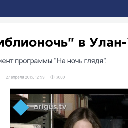
иблионочь" в Улан
ент программы "На ночь глядя".
27 апреля 2015, 12:59
3000