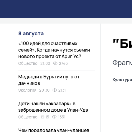
8 августа
"Б
«100 идей для счастливых
семей». Когда начнутся съемки
нового проекта от Ариг Ус?
Фрагм
Общество
21:00
2746
Медведи в Бурятии пугают
Культура
дачников
Экология
20:30
2131
Дети нашли «аквапарк» в
заброшенном доме в Улан-Удэ
Общество
19:15
1531
Чем порадовала улан-удэнцев