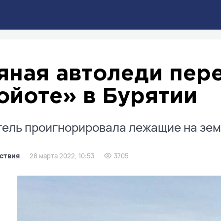
яная автоледи пер
ойоте» в Бурятии
ель проигнорировала лежащие на зем
ствия
28 марта 2022, 10:53
3705