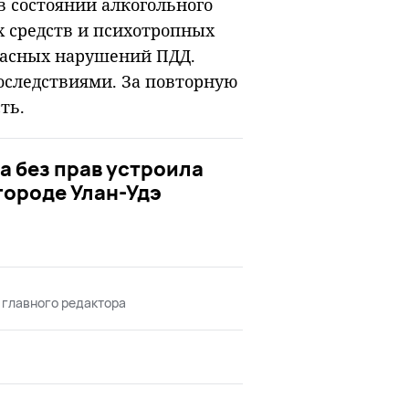
в состоянии алкогольного
х средств и психотропных
опасных нарушений ПДД.
оследствиями. За повторную
ть.
 без прав устроила
городе Улан-Удэ
 главного редактора