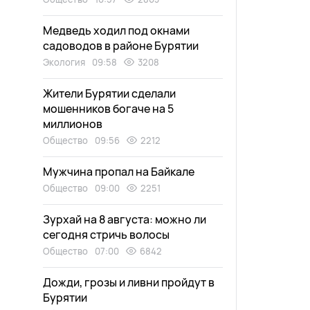
Медведь ходил под окнами
садоводов в районе Бурятии
Экология
09:58
3208
Жители Бурятии сделали
мошенников богаче на 5
миллионов
Общество
09:56
2212
Мужчина пропал на Байкале
Общество
09:00
2251
Зурхай на 8 августа: можно ли
сегодня стричь волосы
Общество
07:00
6842
Дожди, грозы и ливни пройдут в
Бурятии