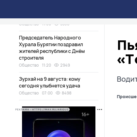
Огонь уничтожил гараж и баню в
районе Бурятии
Общество
11:56
3350
Председатель Народного
Пь
Хурала Бурятии поздравил
жителей республики с Днём
«Т
строителя
Общество
11:20
2949
Водит
Зурхай на 9 августа: кому
сегодня улыбнется удача
Общество
07:00
8498
Происше
РЕКЛАМА • HTTPS://MAX.RU/ARIGUS