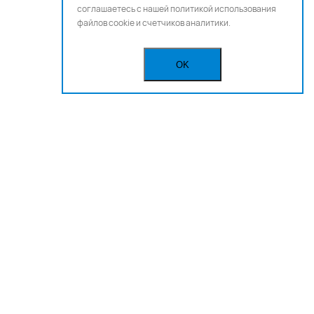
соглашаетесь с нашей
политикой использования
файлов cookie и счетчиков аналитики.
OK
Бегущая строка
Реклама
Вакансии
Политика конфиденциальности