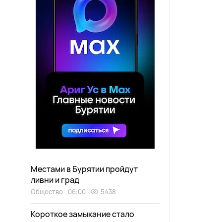
Местами в Бурятии пройдут
ливни и град
Общество
06:00
5438
Короткое замыкание стало