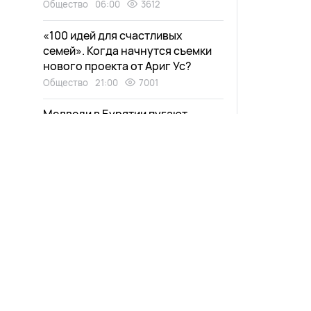
Общество
06:00
3612
«100 идей для счастливых
семей». Когда начнутся съемки
нового проекта от Ариг Ус?
Общество
21:00
7001
Медведи в Бурятии пугают
дачников
Экология
20:30
4471
Дети нашли «аквапарк» в
заброшенном доме в Улан-Удэ
Новости
Афиша
Общество
19:15
2829
Выпуски
Зурхай
Чем порадовала улан-удэнцев
Проекты
Карта со
эта неделя?
Прямой эфир
Пресс-ре
Общество
19:00
2257
Телепрограмма
Есть или не есть? Специалисты