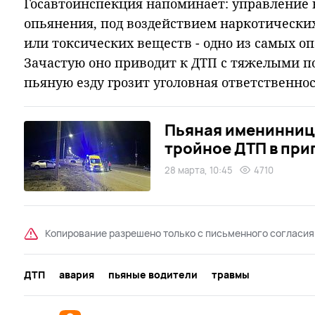
Госавтоинспекция напоминает: управление 
опьянения, под воздействием наркотически
или токсических веществ - одно из самых 
Зачастую оно приводит к ДТП с тяжелыми п
пьяную езду грозит уголовная ответственнос
Пьяная именинница
тройное ДТП в при
28 марта, 10:45
4710
Копирование разрешено только с письменного согласия
ДТП
авария
пьяные водители
травмы