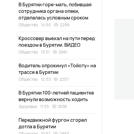
В Бурятии горе-мать, побившая
сотрудника органа опеки,
отделалась условным сроком
Общество
14:50
2299
Кроссовер выехал на пути перед
поездом в Бурятии. ВИДЕО
Общество
13:51
2661
Водитель опрокинул «Тойоту» на
трассе в Бурятии
Общество
12:53
2257
В Бурятии 100-летней пациентке
вернули возможность ходить
Здоровье
11:55
3036
Передвижной фургон сгорел
дотла в Бурятии
Общество
10:57
2863