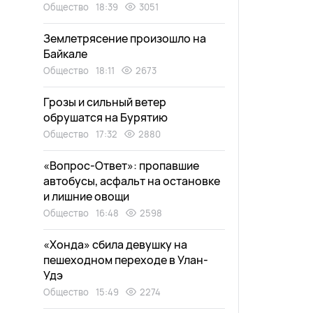
Общество
18:39
3051
Землетрясение произошло на
Байкале
Общество
18:11
2673
Грозы и сильный ветер
обрушатся на Бурятию
Общество
17:32
2880
«Вопрос-Ответ»: пропавшие
автобусы, асфальт на остановке
и лишние овощи
Общество
16:48
2598
«Хонда» сбила девушку на
пешеходном переходе в Улан-
Удэ
Общество
15:49
2274