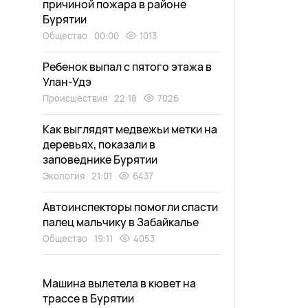
причиной пожара в районе
Бурятии
Общество
00:00
1013
Ребенок выпал с пятого этажа в
Улан-Удэ
Происшествия
22:18
7026
Как выглядят медвежьи метки на
деревьях, показали в
заповеднике Бурятии
Экология
21:01
6437
Автоинспекторы помогли спасти
палец мальчику в Забайкалье
Общество
19:11
4053
Машина вылетела в кювет на
трассе в Бурятии