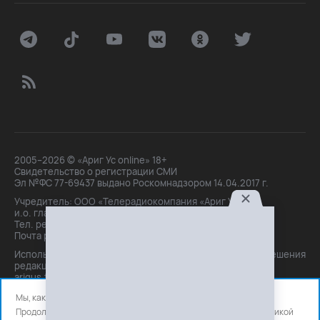
2005–2026 © «Ариг Ус online» 18+
Свидетельство о регистрации СМИ
Эл №ФС 77-69437 выдано Роскомнадзором 14.04.2017 г.
Учредитель: ООО «Телерадиокомпания «Ариг Ус»,
и.о. главного редактора: Маханова О.Б.
Тел. peдakции: +7(3012)21-30-14,
Почта peдakции: editor@arigus.tv
Использование материалов только с письменного разрешения
редакции. При цитировании прямая активная ссылка на
arigus.tv обязательна.
Мы, как и все используем файлы cookie и сервисы аналитики.
Продолжая использовать сайт, вы соглашаетесь с нашей
политикой