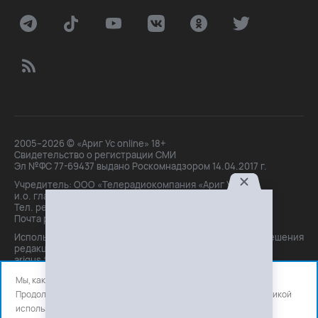
2005–2026 © «Ариг Ус online» 18+
Свидетельство о регистрации СМИ
Эл №ФС 77-69437 выдано Роскомнадзором 14.04.2017 г.
Учредитель: ООО «Телерадиокомпания «Ариг Ус»,
и.о. главного редактора: Маханова О.Б.
Тел. peдakции: +7(3012)21-30-14,
Почта peдakции: editor@arigus.tv
Использование материалов только с письменного разрешения
редакции. При цитировании прямая активная ссылка на
arigus.tv обязательна.
Мы, как и все используем файлы cookie и сервисы аналитики.
Продолжая использовать сайт, вы соглашаетесь с нашей
политикой
использования
файлов cookie и счетчиков аналитики.