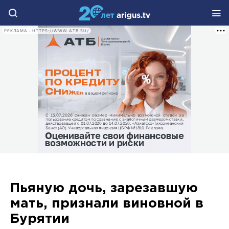
РЕКЛАМА • HTTPS://WWW.ATB.SU/
Пьяную дочь, зарезавшую
мать, признали виновной в
Бурятии