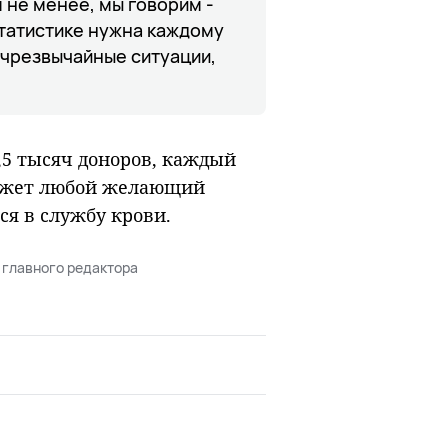
 не менее, мы говорим -
статистике нужна каждому
о чрезвычайные ситуации,
,5 тыcяч дoнopoв, кaждый
мoжeт любoй жeлaющий
cя в cлyжбy кpoви.
 главного редактора