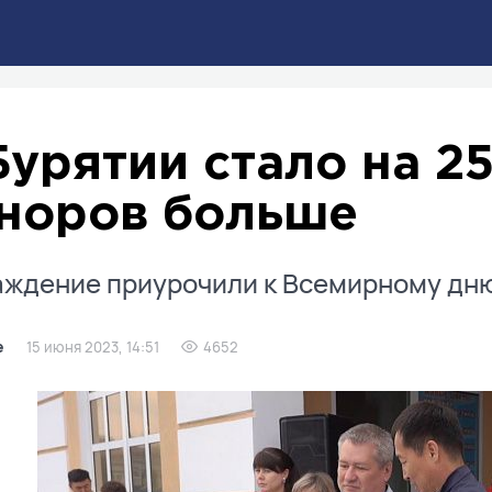
Бурятии стало на 2
норов больше
ждение приурочили к Всемирному дню
е
15 июня 2023, 14:51
4652