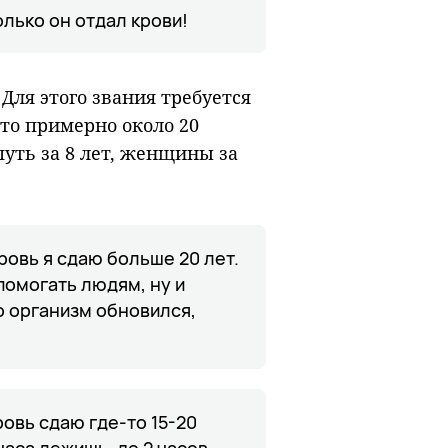
олько он отдал крови!
Для этого звания требуется
 Это примерно около 20
yть зa 8 лeт, жeнщины зa
ровь я сдаю больше 20 лет.
помогать людям, ну и
о организм обновился,
овь сдаю где-то 15-20
часа лежишь, до 2 часов