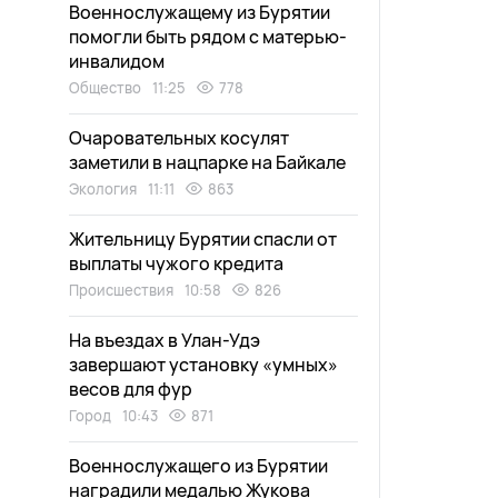
Военнослужащему из Бурятии
помогли быть рядом с матерью-
инвалидом
Общество
11:25
778
Очаровательных косулят
заметили в нацпарке на Байкале
Экология
11:11
863
Жительницу Бурятии спасли от
выплаты чужого кредита
Происшествия
10:58
826
На въездах в Улан-Удэ
завершают установку «умных»
весов для фур
Город
10:43
871
Военнослужащего из Бурятии
наградили медалью Жукова