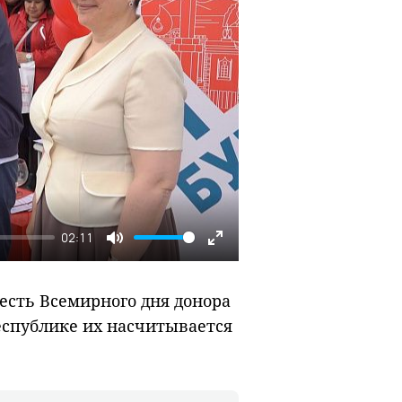
02:11
Mute
Enter
fullscreen
честь Всемирного дня донора
республике их насчитывается