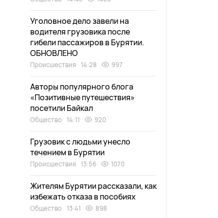
Уголовное дело завели на
водителя грузовика после
гибели пассажиров в Бурятии.
ОБНОВЛЕНО
Происшествия
14:28
997
Авторы популярного блога
«Позитивные путешествия»
посетили Байкал
Общество
14:11
920
Грузовик с людьми унесло
течением в Бурятии
Происшествия
13:56
1070
Жителям Бурятии рассказали, как
избежать отказа в пособиях
Общество
13:41
898