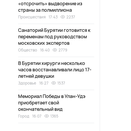
«отсрочить» выдворение из
страны за полмиллиона
Происшествия
17:43
2237
Санаторий Бурятии готовится к
переменам под руководством
московских экспертов
Общество
16:40
2779
В Бурятии хирурги несколько
часов восстанавливали лицо 17-
летней девушки
Здоровье
16:27
1537
Мемориал Победы в Улан-Удэ
приобретает свой
окончательный вид
Город
16:07
1365