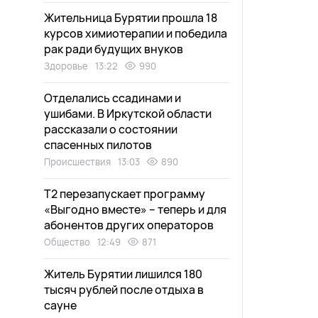
Жительница Бурятии прошла 18
курсов химиотерапии и победила
рак ради будущих внуков
Здоровье
13:22
990
Отделались ссадинами и
ушибами. В Иркутской области
рассказали о состоянии
спасенных пилотов
Происшествия
13:03
890
Т2 перезапускает программу
«Выгодно вместе» – теперь и для
абонентов других операторов
Общество
12:49
871
Житель Бурятии лишился 180
тысяч рублей после отдыха в
сауне