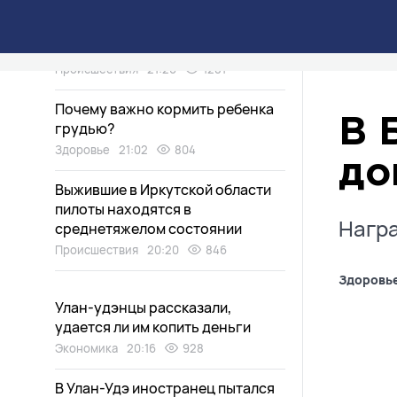
«Земля ушла из-под ног»: по
чьей вине произошла авария в
Улан-Удэ?
Происшествия
21:20
1281
Почему важно кормить ребенка
В 
грудью?
Здоровье
21:02
804
до
Выжившие в Иркутской области
пилоты находятся в
Награ
среднетяжелом состоянии
Происшествия
20:20
846
Здоровь
Улан-удэнцы рассказали,
удается ли им копить деньги
Экономика
20:16
928
В Улан-Удэ иностранец пытался