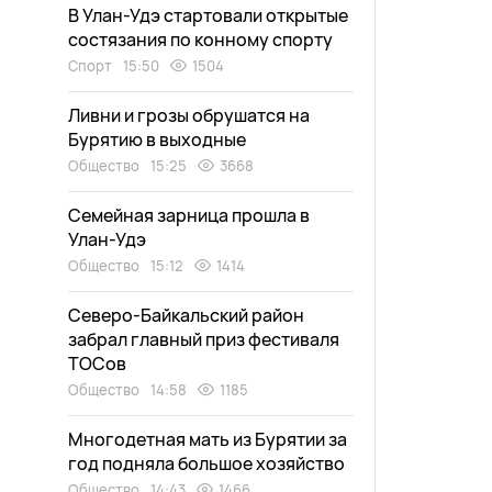
В Улан-Удэ стартовали открытые
состязания по конному спорту
Спорт
15:50
1504
Ливни и грозы обрушатся на
Бурятию в выходные
Общество
15:25
3668
Семейная зарница прошла в
Улан-Удэ
Общество
15:12
1414
Северо-Байкальский район
забрал главный приз фестиваля
ТОСов
Общество
14:58
1185
Многодетная мать из Бурятии за
год подняла большое хозяйство
Общество
14:43
1466