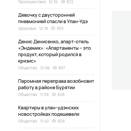
Происшествия
12:34
872
Девочку с двусторонней
пневмонией спасли в Улан-Удэ
Здоровье
12:18
955
Денис Денисенко, апарт-отель
«Эндемик»: «Апартаменты – это
продукт, который родился в
кризис»
Общество
12:06
897
Паромная переправа возобновит
работу в районе Бурятии
Общество
11:56
628
Квартиры в улан-удэнских
новостройках подешевели
Общество
11:40
929