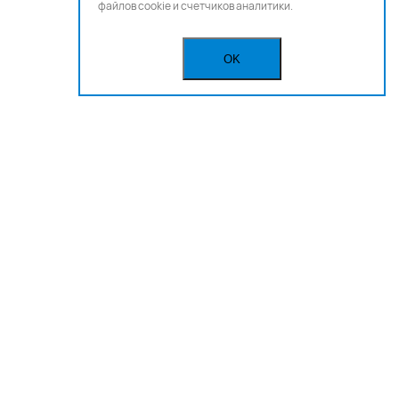
файлов cookie и счетчиков аналитики.
OK
Бегущая строка
Реклама
Вакансии
Политика конфиденциальности