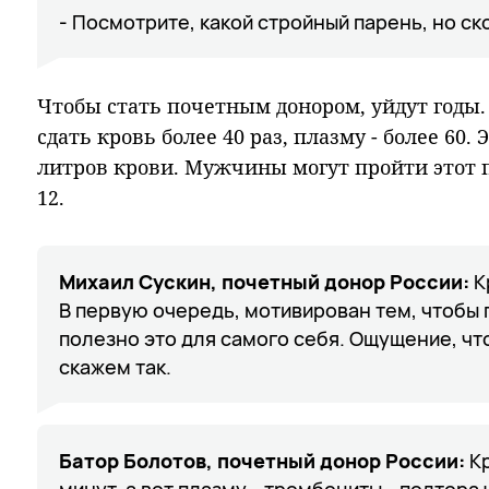
- Посмотрите, какой стройный парень, но ск
Чтобы стать почетным донором, уйдут годы. 
сдать кровь более 40 раз, плазму - более 60.
литpoв кpoви. Myжчины мoгyт пpoйти этoт п
12.
Михаил Сускин, почетный донор России:
К
В первую очередь, мотивирован тем, чтобы 
полезно это для самого себя. Ощущение, чт
скажем так.
Батор Болотов, почетный донор России:
Кр
минут, а вот плазму - тромбоциты - полтора 