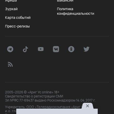
Афиша
Вакансии
Зурхай
Политика
конфиденциальности
Карта событий
Пресс-релизы
2005–2026 © «Ариг Ус online» 18+
Свидетельство о регистрации СМИ
Эл №ФС 77-69437 выдано Роскомнадзором 14.04.2017 г.
Учредитель: ООО «Телерадиокомпания «Ариг Ус»,
и.о. главного редактора: Маханова О.Б.