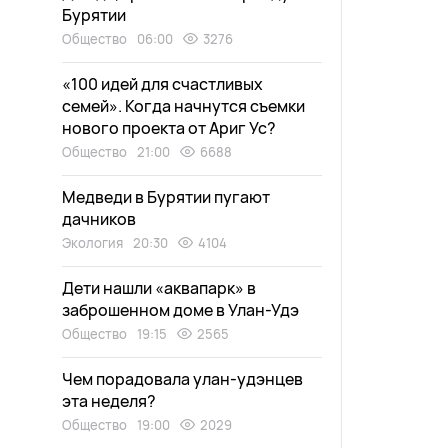
Бурятии
Общество
06:00
3276
«100 идей для счастливых
семей». Когда начнутся съемки
нового проекта от Ариг Ус?
Общество
21:00
6688
Медведи в Бурятии пугают
дачников
Экология
20:30
4104
Дети нашли «аквапарк» в
заброшенном доме в Улан-Удэ
Общество
19:15
2565
Чем порадовала улан-удэнцев
эта неделя?
Общество
19:00
2029