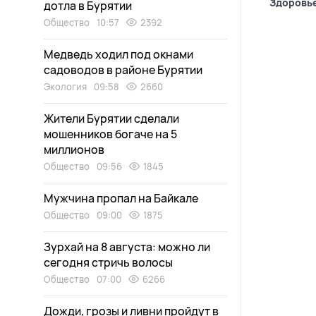
Здоровь
дотла в Бурятии
Общество
10:57
2392
Медведь ходил под окнами
садоводов в районе Бурятии
Экология
09:58
2660
Жители Бурятии сделали
мошенников богаче на 5
миллионов
Общество
09:56
1845
Мужчина пропал на Байкале
Общество
09:00
1875
Зурхай на 8 августа: можно ли
сегодня стричь волосы
Общество
07:00
6266
Дожди, грозы и ливни пройдут в