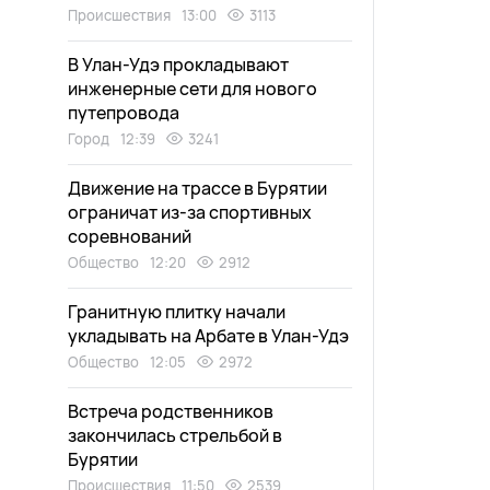
Происшествия
13:00
3113
В Улан-Удэ прокладывают
инженерные сети для нового
путепровода
Город
12:39
3241
Движение на трассе в Бурятии
ограничат из-за спортивных
соревнований
Общество
12:20
2912
Гранитную плитку начали
укладывать на Арбате в Улан-Удэ
Общество
12:05
2972
Встреча родственников
закончилась стрельбой в
Бурятии
Происшествия
11:50
2539