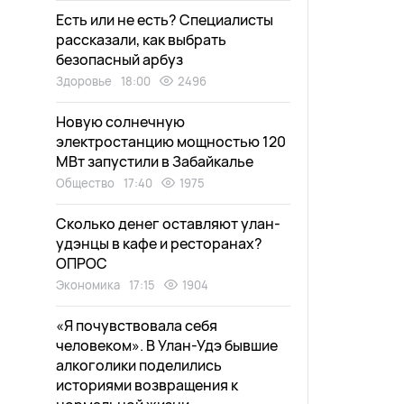
Есть или не есть? Специалисты
рассказали, как выбрать
безопасный арбуз
Здоровье
18:00
2496
Новую солнечную
электростанцию мощностью 120
МВт запустили в Забайкалье
Общество
17:40
1975
Сколько денег оставляют улан-
удэнцы в кафе и ресторанах?
ОПРОС
Экономика
17:15
1904
«Я почувствовала себя
человеком». В Улан-Удэ бывшие
алкоголики поделились
историями возвращения к