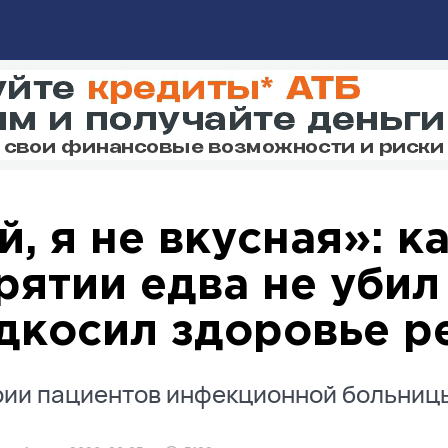
й, я не вкусная»: к
рятии едва не убил
дкосил здоровье р
рии пациентов инфекционной больниц