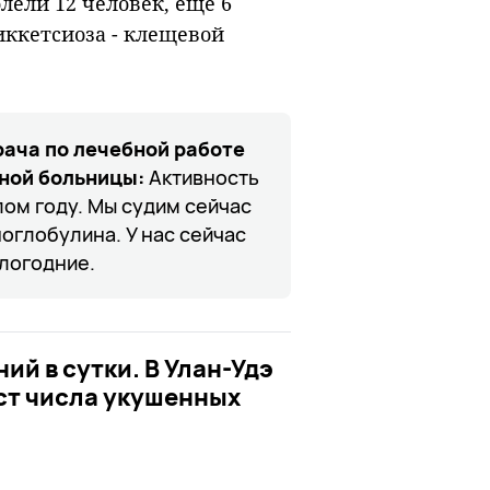
лели 12 человек, еще 6
иккетсиоза - клещевой
рача по лечебной работе
ной больницы:
Активность
лом году. Мы судим сейчас
глобулина. У нас сейчас
шлогодние.
ний в сутки. В Улан-Удэ
ст числа укушенных