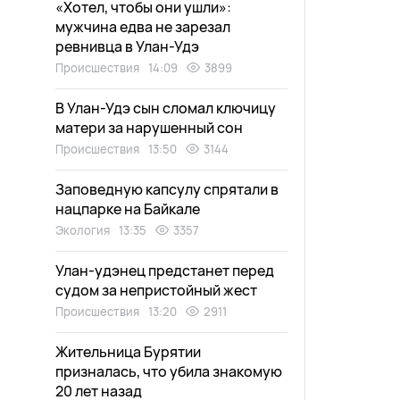
«Хотел, чтобы они ушли»:
мужчина едва не зарезал
ревнивца в Улан-Удэ
Происшествия
14:09
3899
В Улан-Удэ сын сломал ключицу
матери за нарушенный сон
Происшествия
13:50
3144
Заповедную капсулу спрятали в
нацпарке на Байкале
Экология
13:35
3357
Улан-удэнец предстанет перед
судом за непристойный жест
Происшествия
13:20
2911
Жительница Бурятии
призналась, что убила знакомую
20 лет назад