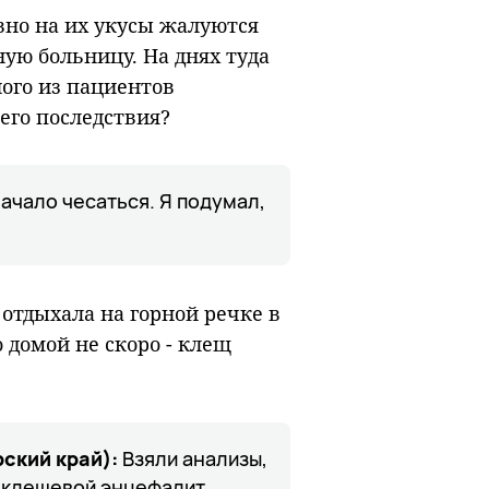
fullscreen
вно на их укусы жалуются
ную больницу. На днях туда
ного из пациентов
его последствия?
 начало чесаться. Я подумал,
 отдыхала на горной речке в
о домой не скоро - клещ
рский край):
Взяли анализы,
о клещевой энцефалит