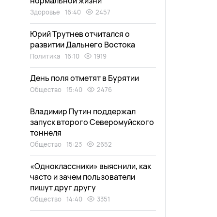
нормальной жизни
Здоровье
16:40
2457
Юрий Трутнев отчитался о
развитии Дальнего Востока
Политика
16:10
1919
День поля отметят в Бурятии
Общество
15:40
2476
Владимир Путин поддержал
запуск второго Северомуйского
тоннеля
Общество
15:23
2652
«Одноклассники» выяснили, как
часто и зачем пользователи
пишут друг другу
Общество
14:40
3351