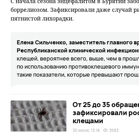
С начала сезона энцефалитом в Бурятии забо
боррелиозом. Зафиксировали даже случай р
пятнистой лихорадки.
Елена Сильченко, заместитель главного в
Республиканской клинической инфекцион
клещей, вероятнее всего, выше, чем в прош
по использованию противоклещевого иммуно
такие показатели, которые превышают про
От 25 до 35 обраще
зафиксировали ро
клещами
30 июня, 13:18
3583