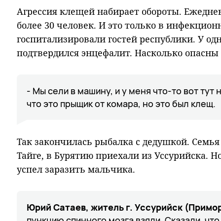
Агрессия клещей набирает обороты. Ежедне
более 30 человек. И это только в инфекцион
госпитализировали гостей республики. У од
подтвердился энцефалит. Насколько опасны 
- Мы сели в машину, и у меня что-то вот тут
что это прыщик от комара, но это был клещ.
Так закончилась рыбалка с дедушкой. Семья
Тайге, в Бурятию приехали из Уссурийска. Н
успел заразить мальчика.
Юрий Сатаев, житель г. Уссурийск (Примо
пункцию спинного мозга взяли. Сказали, чт