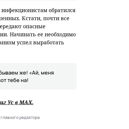
к инфекционистам обратился
ушенных. Кстати, почти все
передают опасные
ии. Начинать ее необходимо
ганизм успел выработать
бываем же! «Ай, меня
вот тебе на!
иг Ус в
MAХ
.
 главного редактора