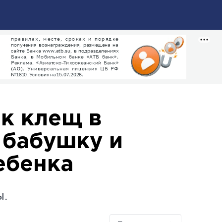
ак клещ в
 бабушку и
ебенка
ы.