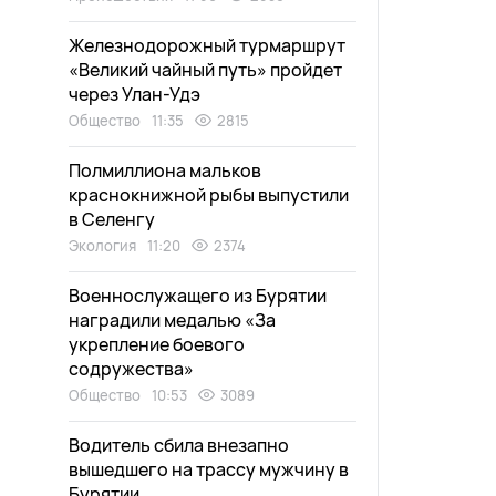
Железнодорожный турмаршрут
«Великий чайный путь» пройдет
через Улан-Удэ
Общество
11:35
2815
Полмиллиона мальков
краснокнижной рыбы выпустили
в Селенгу
Экология
11:20
2374
Военнослужащего из Бурятии
наградили медалью «За
укрепление боевого
содружества»
Общество
10:53
3089
Водитель сбила внезапно
вышедшего на трассу мужчину в
Бурятии