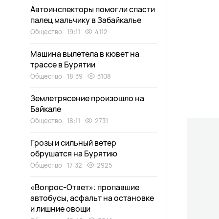
Автоинспекторы помогли спасти
палец мальчику в Забайкалье
Общество
19:11
4112
Машина вылетела в кювет на
трассе в Бурятии
Общество
18:39
3108
Землетрясение произошло на
Байкале
Общество
18:11
2731
Грозы и сильный ветер
обрушатся на Бурятию
Общество
17:32
2925
«Вопрос-Ответ»: пропавшие
автобусы, асфальт на остановке
и лишние овощи