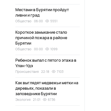
Местами в Бурятии пройдут
ливни и град
Общество
06:00
5551
Короткое замыкание стало
причиной пожара в районе
Бурятии
Общество
00:00
1099
Ребенок выпал с пятого этажа в
Улан-Удэ
Происшествия
22:18
7103
Как выглядят медвежьи метки на
деревьях, показали в
заповеднике Бурятии
Экология
21:01
6736