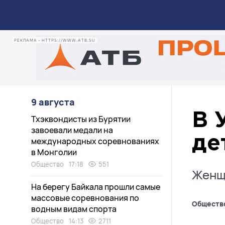
РЕКЛАМА • HTTPS://WWW.ATB.SU
9 августа
В 
Тхэквондисты из Бурятии
завоевали медали на
де
международных соревнованиях
в Монголии
Общество
17:18
551
Женщи
На берегу Байкала прошли самые
массовые соревнования по
Обществ
водным видам спорта
Общество
14:13
2711