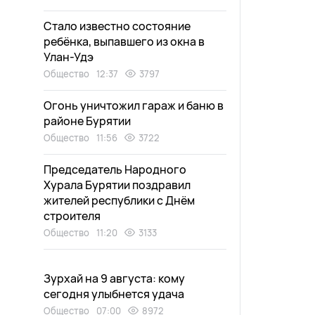
Стало известно состояние
ребёнка, выпавшего из окна в
Улан-Удэ
Общество
12:37
3797
Огонь уничтожил гараж и баню в
районе Бурятии
Общество
11:56
3722
Председатель Народного
Хурала Бурятии поздравил
жителей республики с Днём
строителя
Общество
11:20
3133
Зурхай на 9 августа: кому
сегодня улыбнется удача
Общество
07:00
8972