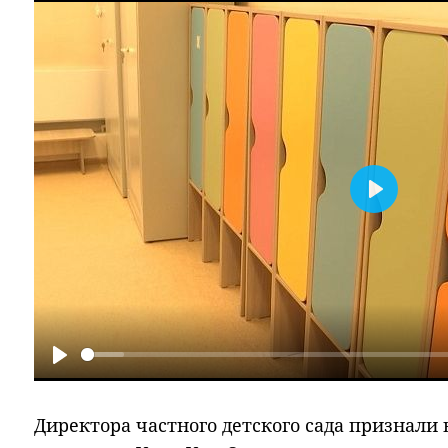
Play
Play
Директора частного детского сада признали