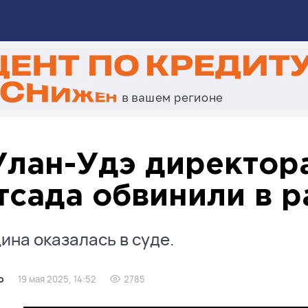
Улан-Удэ директор
тсада обвинили в р
на оказалась в суде.
о
19 мая 2025, 14:52
2785