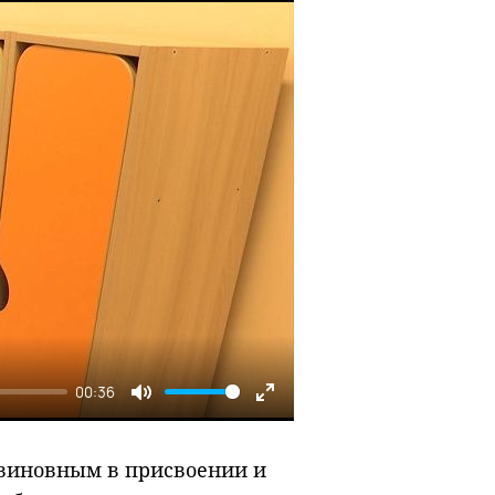
00:36
Mute
Enter
fullscreen
 виновным в присвоении и