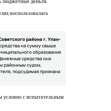
ть бюджетные деньги.
елях воспользовалась
оветского района г. Улан-
средства на сумму свыше
униципального образования
 Денежные средства она
им районным судом,
теля, подсудимая признана
ы условно с испытательным