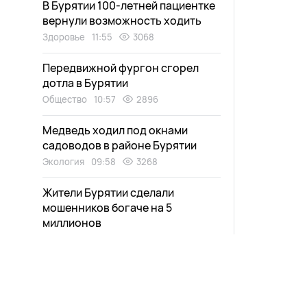
В Бурятии 100-летней пациентке
вернули возможность ходить
Здоровье
11:55
3068
Передвижной фургон сгорел
дотла в Бурятии
Общество
10:57
2896
Медведь ходил под окнами
садоводов в районе Бурятии
Экология
09:58
3268
Жители Бурятии сделали
мошенников богаче на 5
миллионов
Общество
09:56
2239
Мужчина пропал на Байкале
Общество
09:00
2278