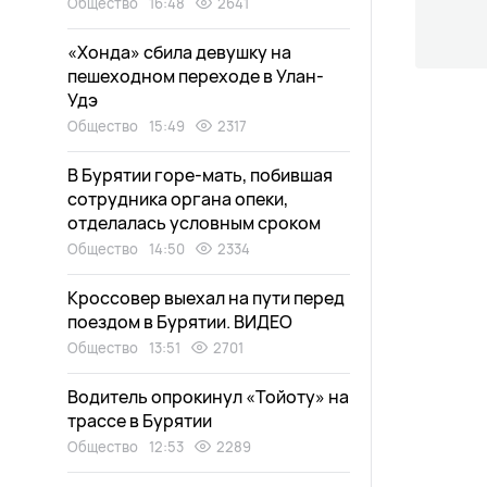
Общество
16:48
2641
«Хонда» сбила девушку на
пешеходном переходе в Улан-
Удэ
Общество
15:49
2317
В Бурятии горе-мать, побившая
сотрудника органа опеки,
отделалась условным сроком
Общество
14:50
2334
Кроссовер выехал на пути перед
поездом в Бурятии. ВИДЕО
Общество
13:51
2701
Водитель опрокинул «Тойоту» на
трассе в Бурятии
Общество
12:53
2289