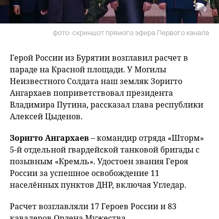
фото: скриншот прямого эфира Первого канала
Герой России из Бурятии возглавил расчет в
параде на Красной площади. У Могилы
Неизвестного Солдата наш земляк Зоригто
Ангархаев поприветствовал президента
Владимира Путина, рассказал глава республики
Алексей Цыденов.
Зоригто Ангархаев
– командир отряда «Шторм»
5-й отдельной гвардейской танковой бригады с
позывным «Кремль». Удостоен звания Героя
России за успешное освобождение 11
населённых пунктов ДНР, включая Угледар.
Расчет возглавляли 17 Героев России и 83
кавалеров Ордена Мужества.