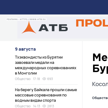
РЕКЛАМА • HTTPS://WWW.ATB.SU
9 августа
Ме
Тхэквондисты из Бурятии
завоевали медали на
Бу
международных соревнованиях
в Монголии
Общество
17:18
693
Косол
На берегу Байкала прошли самые
массовые соревнования по
Обществ
водным видам спорта
Общество
14:13
2813