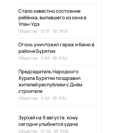
Стало известно состояние
ребёнка, выпавшего из окна в
Улан-Удэ
Общество
12:37
3859
Огонь уничтожил гараж и баню в
районе Бурятии
Общество
11:56
3754
Председатель Народного
Хурала Бурятии поздравил
жителей республики с Днём
строителя
Общество
11:20
3152
Зурхай на 9 августа: кому
сегодня улыбнется удача
Общество
07:00
9018