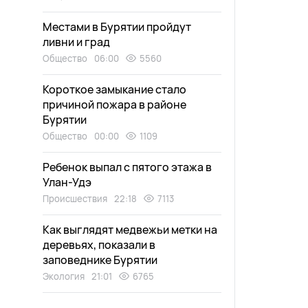
Местами в Бурятии пройдут
ливни и град
Общество
06:00
5560
Короткое замыкание стало
причиной пожара в районе
Бурятии
Общество
00:00
1109
Ребенок выпал с пятого этажа в
Улан-Удэ
Происшествия
22:18
7113
Как выглядят медвежьи метки на
деревьях, показали в
заповеднике Бурятии
Экология
21:01
6765