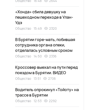
Общество
16:48
2644
«Хонда» сбила девушку на
пешеходном переходе в Улан-
Удэ
Общество
15:49
2320
В Бурятии горе-мать, побившая
сотрудника органа опеки,
отделалась условным сроком
Общество
14:50
2336
Кроссовер выехал на пути перед
поездом в Бурятии. ВИДЕО
Общество
13:51
2706
Водитель опрокинул «Тойоту» на
трассе в Бурятии
Общество
12:53
2292