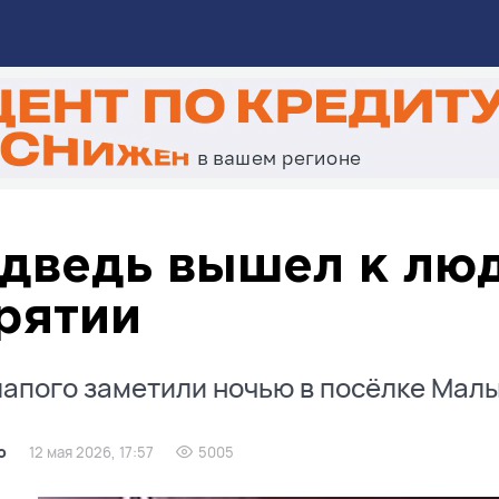
дведь вышел к люд
рятии
апого заметили ночью в посёлке Малы
о
12 мая 2026, 17:57
5005