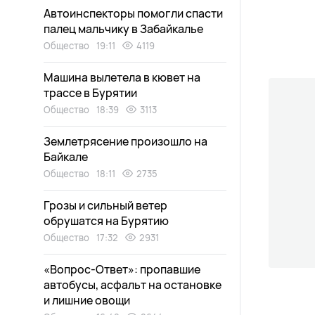
Автоинспекторы помогли спасти
палец мальчику в Забайкалье
Общество
19:11
4119
Машина вылетела в кювет на
трассе в Бурятии
Общество
18:39
3113
Землетрясение произошло на
Байкале
Общество
18:11
2735
Грозы и сильный ветер
обрушатся на Бурятию
Общество
17:32
2931
«Вопрос-Ответ»: пропавшие
автобусы, асфальт на остановке
и лишние овощи