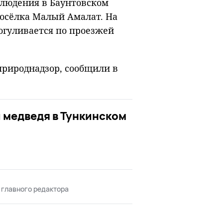
блюдения в Баунтовском
посёлка Малый Амалат. На
рогуливается по проезжей
рироднадзор, сообщили в
 медведя в Тункинском
 главного редактора