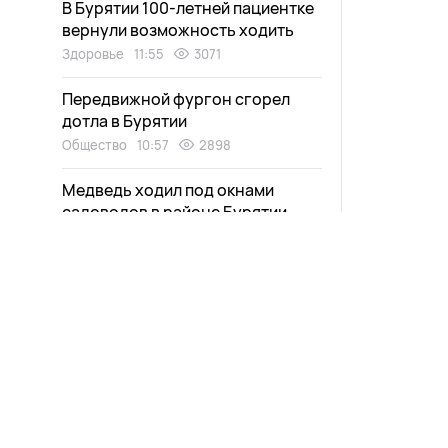
В Бурятии 100-летней пациентке
вернули возможность ходить
Здоровье
11:55
3071
Передвижной фургон сгорел
дотла в Бурятии
Общество
10:57
2898
Медведь ходил под окнами
садоводов в районе Бурятии
Экология
09:58
3276
Жители Бурятии сделали
мошенников богаче на 5
миллионов
Общество
09:56
2241
Мужчина пропал на Байкале
Общество
09:00
2280
Новости
Афиша