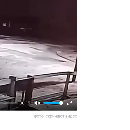
00:13
Mute
Enter
фото: скриншот видео
fullscreen