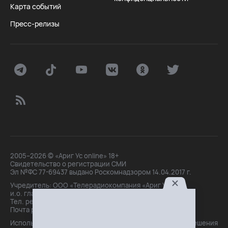
Карта событий
Пресс-релизы
2005–2026 © «Ариг Ус online» 18+
Свидетельство о регистрации СМИ
Эл №ФС 77-69437 выдано Роскомнадзором 14.04.2017 г.
Учредитель: ООО «Телерадиокомпания «Ариг Ус»,
и.о. главного редактора: Маханова О.Б.
Тел. peдakции: +7(3012)21-30-14,
Почта peдakции: editor@arigus.tv
Использование материалов только с письменного разрешения