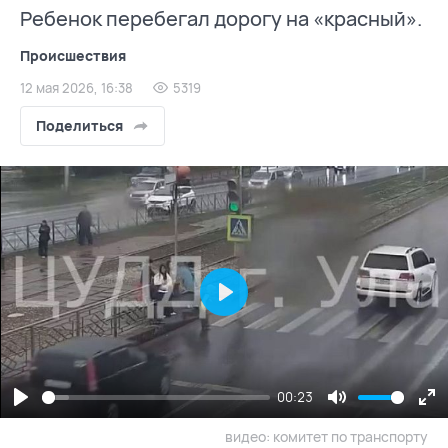
Ребенок перебегал дорогу на «красный».
Происшествия
12 мая 2026, 16:38
5319
Поделиться
Play
00:23
Play
Mute
En
видео: комитет по транспорту
fu