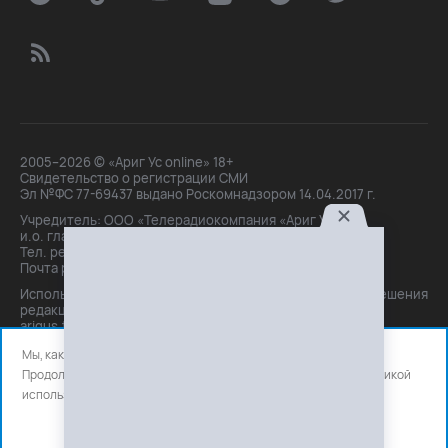
2005–2026 © «Ариг Ус online» 18+
Свидетельство о регистрации СМИ
Эл №ФС 77-69437 выдано Роскомнадзором 14.04.2017 г.
Учредитель: ООО «Телерадиокомпания «Ариг Ус»,
и.о. главного редактора: Маханова О.Б.
Тел. peдakции: +7(3012)21-30-14,
Почта peдakции: editor@arigus.tv
Использование материалов только с письменного разрешения
редакции. При цитировании прямая активная ссылка на
arigus.tv обязательна.
Мы, как и все используем файлы cookie и сервисы аналитики.
Продолжая использовать сайт, вы соглашаетесь с нашей
политикой
использования
файлов cookie и счетчиков аналитики.