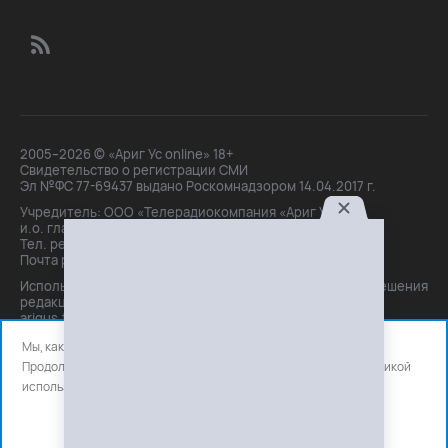
2005–2026 © «Ариг Ус online» 18+
Свидетельство о регистрации СМИ
Эл №ФС 77-69437 выдано Роскомнадзором 14.04.2017 г.
Учредитель: ООО «Телерадиокомпания «Ариг Ус»,
и.о. главного редактора: Маханова О.Б.
Тел. peдakции: +7(3012)21-30-14,
Почта peдakции: editor@arigus.tv
Использование материалов только с письменного разрешения
редакции. При цитировании прямая активная ссылка на
arigus.tv обязательна.
Мы, как и все используем файлы cookie и сервисы аналитики.
Продолжая использовать сайт, вы соглашаетесь с нашей
политикой
использования
файлов cookie и счетчиков аналитики.
OK