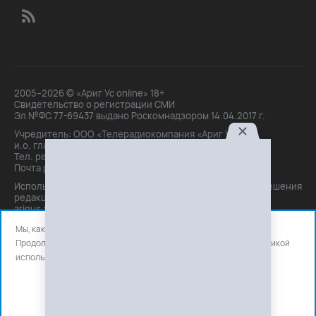
2005–2026 © «Ариг Ус online» 18+
Свидетельство о регистрации СМИ
Эл №ФС 77-69437 выдано Роскомнадзором 14.04.2017 г.
Учредитель: ООО «Телерадиокомпания «Ариг Ус»,
и.о. главного редактора: Маханова О.Б.
Тел. peдakции: +7(3012)21-30-14,
Почта peдakции: editor@arigus.tv
Использование материалов только с письменного разрешения
редакции. При цитировании прямая активная ссылка на
arigus.tv обязательна.
Мы, как и все используем файлы cookie и сервисы аналитики.
Продолжая использовать сайт, вы соглашаетесь с нашей
политикой
использования
файлов cookie и счетчиков аналитики.
OK