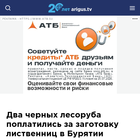
РЕКЛАМА • HTTPS://WWW.ATB.SU
Два черных лесоруба
поплатились за заготовку
лиственниц в Бурятии