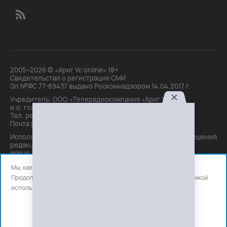
2005–2026 © «Ариг Ус online» 18+
Свидетельство о регистрации СМИ
Эл №ФС 77-69437 выдано Роскомнадзором 14.04.2017 г.
Учредитель: ООО «Телерадиокомпания «Ариг Ус»,
и.о. главного редактора: Маханова О.Б.
Тел. peдakции: +7(3012)21-30-14,
Почта peдakции: editor@arigus.tv
Использование материалов только с письменного разрешения
редакции. При цитировании прямая активная ссылка на
arigus.tv обязательна.
Мы, как и все используем файлы cookie и сервисы аналитики.
Продолжая использовать сайт, вы соглашаетесь с нашей
политикой
использования
файлов cookie и счетчиков аналитики.
OK