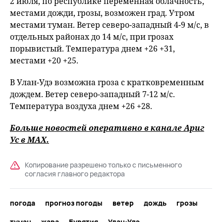
2 июля, по республике переменная облачность,
местами дожди, грозы, возможен град. Утром
местами туман. Ветер северо-западный 4-9 м/с, в
отдельных районах до 14 м/с, при грозах
порывистый. Температура днем +26 +31,
местами +20 +25.
В Улан-Удэ возможна гроза с кратковременным
дождем. Ветер северо-западный 7-12 м/с.
Температура воздуха днем +26 +28.
Больше новостей оперативно в канале Ариг
Ус в
MAХ
.
Копирование разрешено только с письменного
согласия главного редактора
погода
прогноз погоды
ветер
дождь
грозы
туман
жара
Бурятия
Улан-Удэ