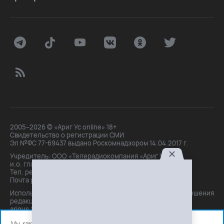
2005–2026 © «Ариг Ус online» 18+
Свидетельство о регистрации СМИ
Эл №ФС 77-69437 выдано Роскомнадзором 14.04.2017 г.
Учредитель: ООО «Телерадиокомпания «Ариг Ус»,
и.о. главного редактора: Маханова О.Б.
Тел. peдakции: +7(3012)21-30-14,
Почта peдakции: editor@arigus.tv
Использование материалов только с письменного разрешения
редакции. При цитировании прямая активная ссылка на
arigus.tv обязательна.
Мы, как и все используем файлы cookie и сервисы аналитики.