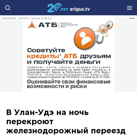
РЕКЛАМА • HTTPS://WWW.ATB.SU
В Улан-Удэ на ночь
перекроют
железнодорожный переезд