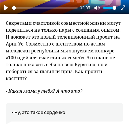
02:03
Play
Mute
En
fu
Секретами счастливой совместной жизни могут
поделиться не только пары с солидным опытом.
И докажет это новый телевизионный проект на
Ариг Ус. Совместно с агентством по делам
молодежи республики мы запускаем конкурс
«100 идей для счастливых семей». Это шанс не
только показать себя на всю Бурятию, но и
побороться за главный приз. Как пройти
кастинг?
- Какая мама у тебя? А что это?
- Ну, это такое сердечко.