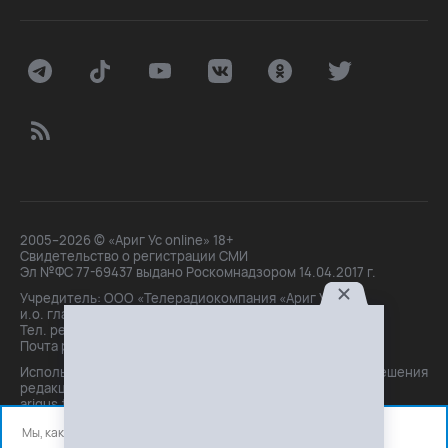
2005–2026 © «Ариг Ус online» 18+
Свидетельство о регистрации СМИ
Эл №ФС 77-69437 выдано Роскомнадзором 14.04.2017 г.
Учредитель: ООО «Телерадиокомпания «Ариг Ус»,
и.о. главного редактора: Маханова О.Б.
Тел. peдakции: +7(3012)21-30-14,
Почта peдakции: editor@arigus.tv
Использование материалов только с письменного разрешения
редакции. При цитировании прямая активная ссылка на
arigus.tv обязательна.
Мы, как и все используем файлы cookie и сервисы аналитики.