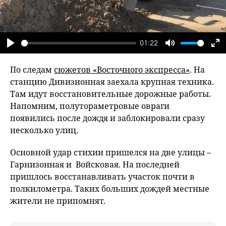
01:22
Play
Mute
En
fu
По следам
сюжетов «Восточного экспресса»
. На
станцию Дивизионная заехала крупная техника.
Там идут восстановительные дорожные работы.
Напомним, полутораметровые овраги
появились после дождя и заблокировали сразу
несколько улиц.
Основной удар стихии пришелся на две улицы –
Гарнизонная и Войсковая. На последней
пришлось восстанавливать участок почти в
полкилометра. Таких больших дождей местные
жители не припомнят.