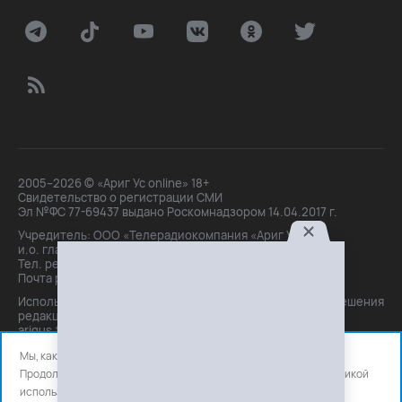
2005–2026 © «Ариг Ус online» 18+
Свидетельство о регистрации СМИ
Эл №ФС 77-69437 выдано Роскомнадзором 14.04.2017 г.
Учредитель: ООО «Телерадиокомпания «Ариг Ус»,
и.о. главного редактора: Маханова О.Б.
Тел. peдakции: +7(3012)21-30-14,
Почта peдakции: editor@arigus.tv
Использование материалов только с письменного разрешения
редакции. При цитировании прямая активная ссылка на
arigus.tv обязательна.
Мы, как и все используем файлы cookie и сервисы аналитики.
Продолжая использовать сайт, вы соглашаетесь с нашей
политикой
использования
файлов cookie и счетчиков аналитики.