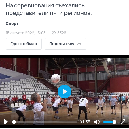
На соревнования съехались
представители пяти регионов.
Спорт
15 августа 2022, 15:05
5326
Где это было
Поделиться
Play
01:35
Play
Mute
En