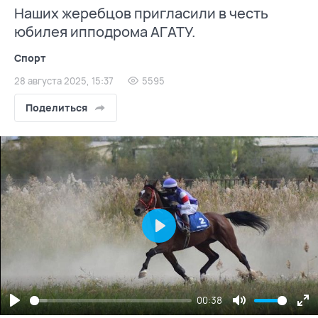
Наших жеребцов пригласили в честь
юбилея ипподрома АГАТУ.
Спорт
28 августа 2025, 15:37
5595
Поделиться
Play
00:38
Play
Mute
En