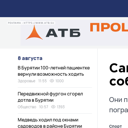
РЕКЛАМА • HTTPS://WWW.ATB.SU
8 августа
Са
В Бурятии 100-летней пациентке
вернули возможность ходить
со
Здоровье
11:55
1000
Передвижной фургон сгорел
Они п
дотла в Бурятии
Общество
10:57
1393
погра
Медведь ходил под окнами
садоводов в районе Бурятии
Спорт