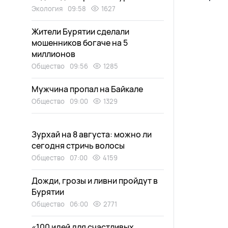
Экология
09:58
1627
Жители Бурятии сделали
мошенников богаче на 5
миллионов
Общество
09:56
1285
Мужчина пропал на Байкале
Общество
09:00
1329
Зурхай на 8 августа: можно ли
сегодня стричь волосы
Общество
07:00
4159
Дожди, грозы и ливни пройдут в
Бурятии
Общество
06:00
2771
«100 идей для счастливых