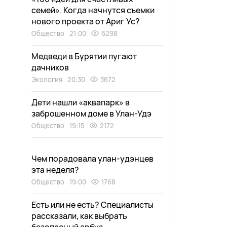
семей». Когда начнутся съемки
нового проекта от Ариг Ус?
Общество
21:00
6298
Медведи в Бурятии пугают
дачников
Экология
20:30
3672
Дети нашли «аквапарк» в
заброшенном доме в Улан-Удэ
Общество
19:15
2172
Чем порадовала улан-удэнцев
эта неделя?
Общество
19:00
1768
Есть или не есть? Специалисты
рассказали, как выбрать