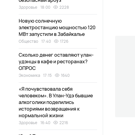
безопасный арбуз
Здоровье
18:00
2228
Новую солнечную
электростанцию мощностью 120
МВт запустили в Забайкалье
Общество
17:40
1726
Сколько денег оставляют улан-
удэнцы в кафе и ресторанах?
ОПРОС
Экономика
17:15
1640
«Я почувствовала себя
человеком». В Улан-Удэ бывшие
алкоголики поделились
историями возвращения к
нормальной жизни
Здоровье
16:40
2216