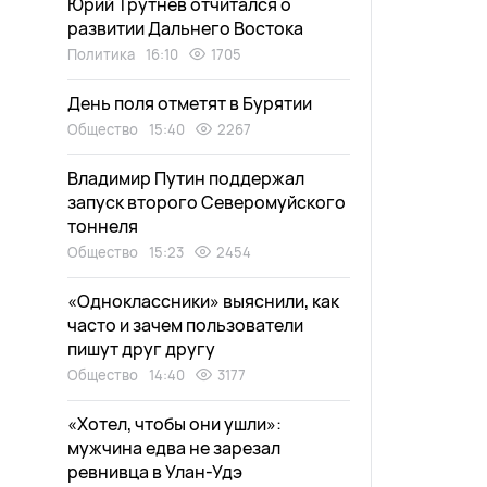
Юрий Трутнев отчитался о
развитии Дальнего Востока
Политика
16:10
1705
День поля отметят в Бурятии
Общество
15:40
2267
Владимир Путин поддержал
запуск второго Северомуйского
тоннеля
Общество
15:23
2454
«Одноклассники» выяснили, как
часто и зачем пользователи
пишут друг другу
Общество
14:40
3177
«Хотел, чтобы они ушли»:
мужчина едва не зарезал
ревнивца в Улан-Удэ