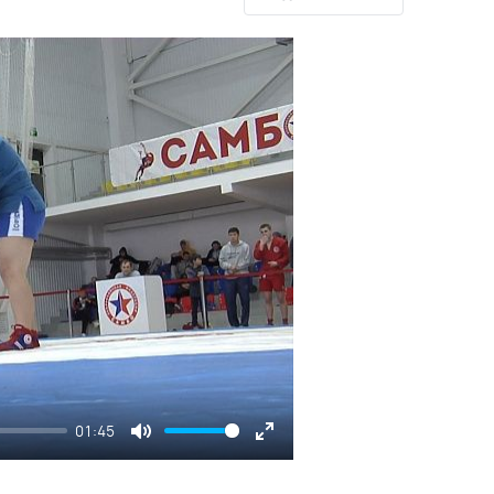
01:45
Mute
Enter
fullscreen