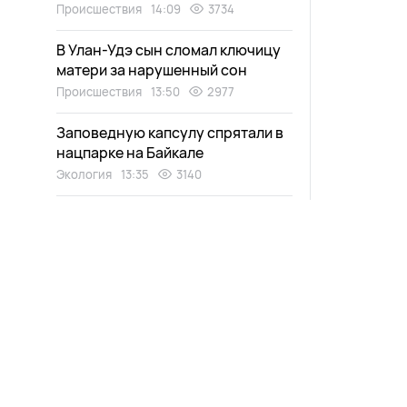
Происшествия
14:09
3734
В Улан-Удэ сын сломал ключицу
матери за нарушенный сон
Происшествия
13:50
2977
Заповедную капсулу спрятали в
нацпарке на Байкале
Экология
13:35
3140
Улан-удэнец предстанет перед
судом за непристойный жест
Происшествия
13:20
2739
Жительница Бурятии
призналась, что убила знакомую
20 лет назад
Происшествия
13:00
2943
Новости
Афиша
В Улан-Удэ прокладывают