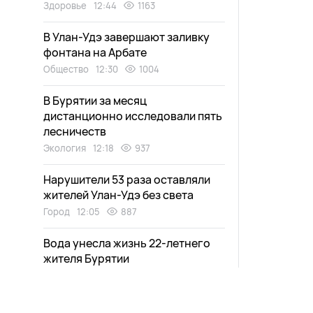
Здоровье
12:44
1163
В Улан-Удэ завершают заливку
фонтана на Арбате
Общество
12:30
1004
В Бурятии за месяц
дистанционно исследовали пять
лесничеств
Экология
12:18
937
Нарушители 53 раза оставляли
жителей Улан-Удэ без света
Город
12:05
887
Вода унесла жизнь 22-летнего
жителя Бурятии
Происшествия
11:50
1149
Мошенники похитили деньги у