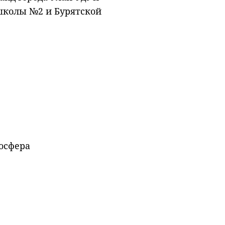
 школы №2 и Бурятской
осфера