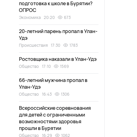
подготовка к школе в Бурятии?
ОПРОС
Экономика
20:20
673
20-летний парень пропал в Улан-
Удэ
Происшествия
17:30
1783
Ростовщика наказали в Улан-Удэ
Общество
17:10
1569
66-летний мужчина пропал в
Улан-Удэ
Общество
16:43
1306
Всероссийские соревнования
для детей с ограниченными
возможностями здоровья
прошли в Бурятии
Общество
16:29
1062