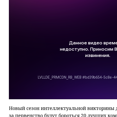
Новый сезон интеллектуальной викторины д
за первенство будут бороться 20 лучших ком