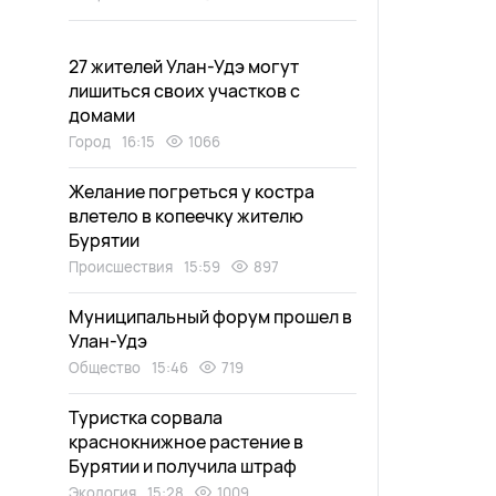
27 жителей Улан-Удэ могут
лишиться своих участков с
домами
Город
16:15
1066
Желание погреться у костра
влетело в копеечку жителю
Бурятии
Происшествия
15:59
897
Муниципальный форум прошел в
Улан-Удэ
Общество
15:46
719
Туристка сорвала
краснокнижное растение в
Бурятии и получила штраф
Экология
15:28
1009