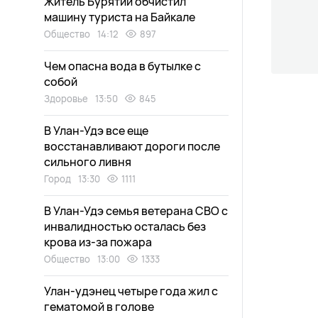
Житель Бурятии обчистил
машину туриста на Байкале
Общество
14:12
897
Чем опасна вода в бутылке с
собой
Здоровье
13:50
845
В Улан-Удэ все еще
восстанавливают дороги после
сильного ливня
Город
13:30
1111
В Улан-Удэ семья ветерана СВО с
инвалидностью осталась без
крова из-за пожара
Общество
13:00
1333
Улан-удэнец четыре года жил с
гематомой в голове