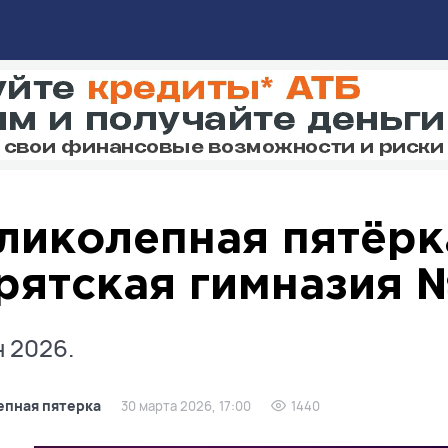
ликолепная пятёрк
рятская гимназия 
 2026.
епная пятерка
30 марта 2026, 17:00
1440