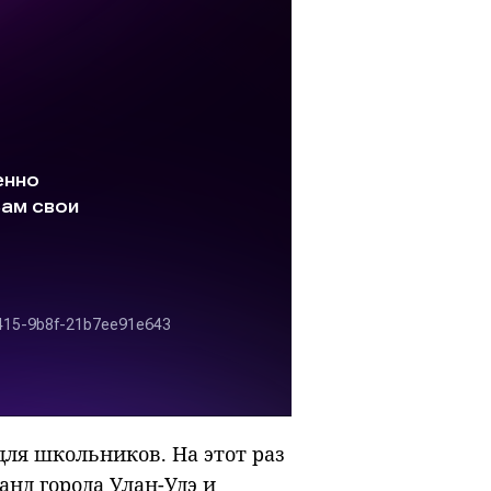
ля школьников. На этот раз
анд города Улан-Удэ и