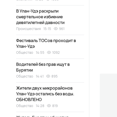
В Улан-Удэ раскрыли
смертельное избиение
девятилетней давности
Происшествия
15:15
961
Фестиваль ТОСов проходит в
Улан-Удэ
Общество
14:55
1092
Водителей без прав ищут в
Бурятии
Общество
14:41
895
Жители двух микрорайонов
Улан-Удэ остались без воды.
ОБНОВЛЕНО
Общество
14:28
819