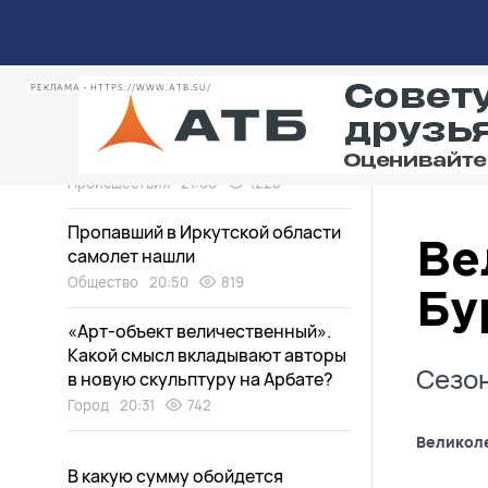
неприятными запахами в
микрорайоне Улан-Удэ
Общество
21:10
2821
РЕКЛАМА • HTTPS://WWW.ATB.SU/
Улан-удэнцы сплотились, чтобы
спасти котенка, застрявшего в
трубе
Происшествия
21:00
1228
Пропавший в Иркутской области
Ве
самолет нашли
Общество
20:50
819
Бу
«Арт-объект величественный».
Какой смысл вкладывают авторы
Сезон
в новую скульптуру на Арбате?
Город
20:31
742
Великол
В какую сумму обойдется