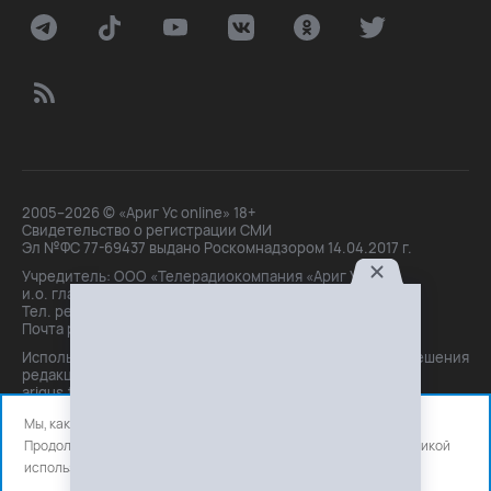
2005–2026 © «Ариг Ус online» 18+
Свидетельство о регистрации СМИ
Эл №ФС 77-69437 выдано Роскомнадзором 14.04.2017 г.
Учредитель: ООО «Телерадиокомпания «Ариг Ус»,
и.о. главного редактора: Маханова О.Б.
Тел. peдakции: +7(3012)21-30-14,
Почта peдakции: editor@arigus.tv
Использование материалов только с письменного разрешения
редакции. При цитировании прямая активная ссылка на
arigus.tv обязательна.
Мы, как и все используем файлы cookie и сервисы аналитики.
Продолжая использовать сайт, вы соглашаетесь с нашей
политикой
использования
файлов cookie и счетчиков аналитики.