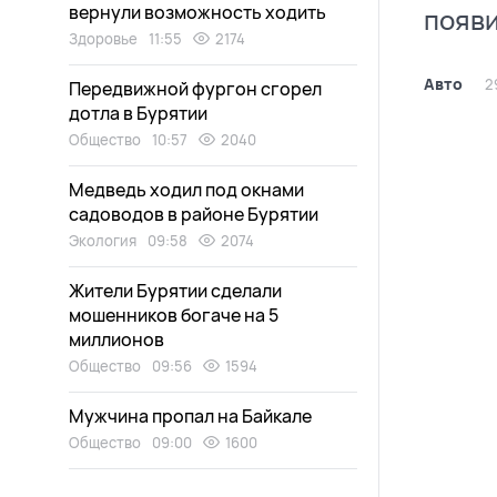
вернули возможность ходить
появи
Здоровье
11:55
2174
Авто
2
Передвижной фургон сгорел
дотла в Бурятии
Общество
10:57
2040
Медведь ходил под окнами
садоводов в районе Бурятии
Экология
09:58
2074
Жители Бурятии сделали
мошенников богаче на 5
миллионов
Общество
09:56
1594
Мужчина пропал на Байкале
Общество
09:00
1600