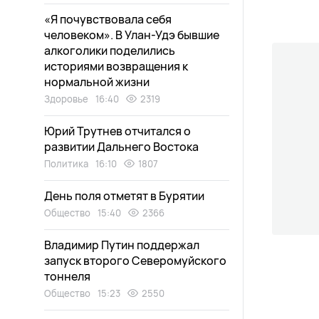
«Я почувствовала себя
человеком». В Улан-Удэ бывшие
алкоголики поделились
историями возвращения к
нормальной жизни
Здоровье
16:40
2319
Юрий Трутнев отчитался о
развитии Дальнего Востока
Политика
16:10
1807
День поля отметят в Бурятии
Общество
15:40
2366
Владимир Путин поддержал
запуск второго Северомуйского
тоннеля
Общество
15:23
2550