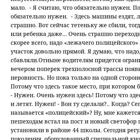
мало. - Я считаю, что обязательно нужен. П
обязательно нужен. - Здесь машины ездят, 
страшно. Вот сейчас тетеньку же сбили, тогд
или ребенка даже… Очень страшно переходит
скорее всего, надо «лежачего полицейского»
участок довольно прямой. Я думаю, что надо
сбавляли.Отныне водителям придется огран
вечером поперек трехполосной трассы появ
неровность. Но пока только на одной сторон
Потому что здесь такое место, при котором 
- Нужен. Очень нужен здесь! Потому что здес
и летят. Нужен! - Вон ту сделали?.. Когда? Се
называется «полицейский»? Ну, мне кажется
пешеходам встал на пост и новый светофор 
установили в районе 44 школы. Сегодня рег
поколения, оборудованный специальной кноп