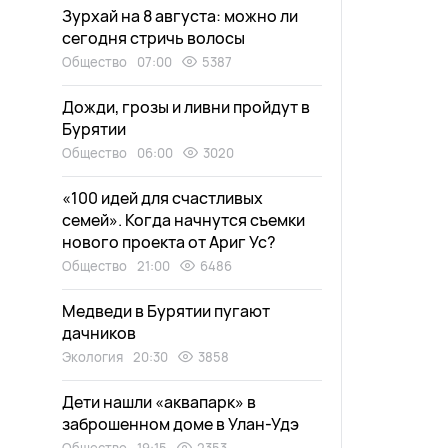
Зурхай на 8 августа: можно ли
сегодня стричь волосы
Общество
07:00
5387
Дожди, грозы и ливни пройдут в
Бурятии
Общество
06:00
3020
«100 идей для счастливых
семей». Когда начнутся съемки
нового проекта от Ариг Ус?
Общество
21:00
6486
Медведи в Бурятии пугают
дачников
Экология
20:30
3858
Дети нашли «аквапарк» в
заброшенном доме в Улан-Удэ