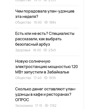
Общество
19:15
2353
Чем порадовала улан-удэнцев
эта неделя?
Общество
19:00
1884
Есть или не есть? Специалисты
рассказали, как выбрать
безопасный арбуз
Здоровье
18:00
2345
Новую солнечную
электростанцию мощностью 120
МВт запустили в Забайкалье
Общество
17:40
1839
Сколько денег оставляют улан-
удэнцы в кафе и ресторанах?
ОПРОС
Экономика
17:15
1762