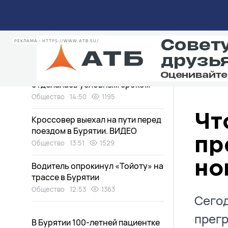
«Хонда» сбила девушку на
пешеходном переходе в Улан-
Удэ
Общество
15:49
701
РЕКЛАМА • HTTPS://WWW.ATB.SU/
В Бурятии горе-мать, побившая
сотрудника органа опеки,
отделалась условным сроком
Общество
14:50
1195
Чт
Кроссовер выехал на пути перед
поездом в Бурятии. ВИДЕО
пр
Общество
13:51
1529
но
Водитель опрокинул «Тойоту» на
трассе в Бурятии
Общество
12:53
1363
Сегод
прегр
В Бурятии 100-летней пациентке