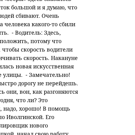
оток большой и я думаю, что
людей сбивают. Очень
а человека какого-то сбили
ь. - Водитель: Здесь,
 положить, потому что
, чтобы скорость водители
ичивать скорость. Накануне
илась новая искусственная
е улицы. - Замечательно!
быстро дорогу не перейдешь.
ь они, вон, как разгоняются
годня, что ли? Это
, надо, хорошо! В помощь
по Иволгинской. Его
улировщик нового
кой, начал свою работу.