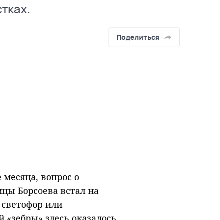
тках.
Поделиться
 месяца, вопрос о
ицы Борсоева встал на
 светофор или
й «зебры» здесь оказалось