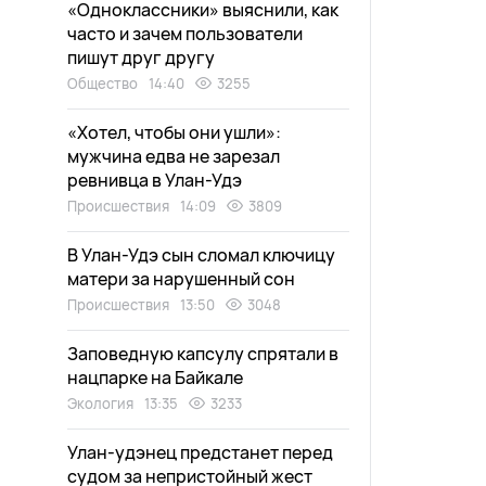
«Одноклассники» выяснили, как
часто и зачем пользователи
пишут друг другу
Общество
14:40
3255
«Хотел, чтобы они ушли»:
мужчина едва не зарезал
ревнивца в Улан-Удэ
Происшествия
14:09
3809
В Улан-Удэ сын сломал ключицу
матери за нарушенный сон
Происшествия
13:50
3048
Заповедную капсулу спрятали в
нацпарке на Байкале
Экология
13:35
3233
Улан-удэнец предстанет перед
судом за непристойный жест