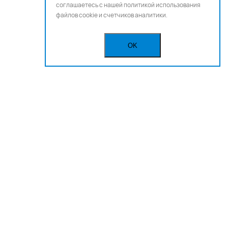
соглашаетесь с нашей
политикой использования
файлов cookie и счетчиков аналитики.
OK
Бегущая строка
Реклама
Вакансии