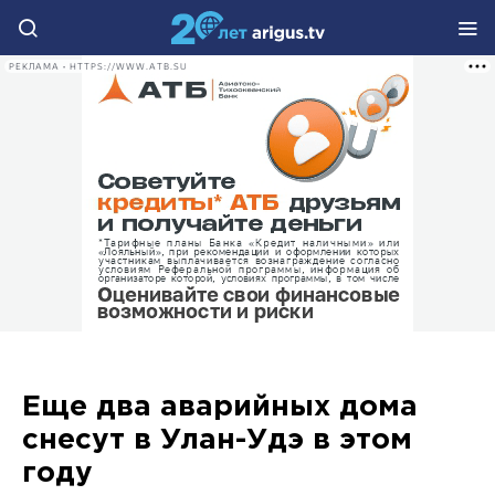
РЕКЛАМА • HTTPS://WWW.ATB.SU
Еще два аварийных дома
снесут в Улан-Удэ в этом
году