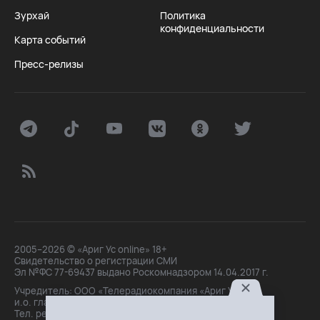
Зурхай
Политика
конфиденциальности
Карта событий
Пресс-релизы
2005–2026 © «Ариг Ус online» 18+
Свидетельство о регистрации СМИ
Эл №ФС 77-69437 выдано Роскомнадзором 14.04.2017 г.
Учредитель: ООО «Телерадиокомпания «Ариг Ус»,
и.о. главного редактора: Маханова О.Б.
Тел. peдakции: +7(3012)21-30-14,