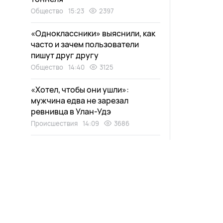
Общество
15:23
2397
«Одноклассники» выяснили, как
часто и зачем пользователи
пишут друг другу
Общество
14:40
3125
«Хотел, чтобы они ушли»:
мужчина едва не зарезал
ревнивца в Улан-Удэ
Происшествия
14:09
3686
В Улан-Удэ сын сломал ключицу
матери за нарушенный сон
Происшествия
13:50
2933
Заповедную капсулу спрятали в
нацпарке на Байкале
Экология
13:35
3088