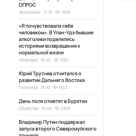
ОПРОС
Экономика
17:15
1568
«Я почувствовала себя
человеком». В Улан-Удэ бывшие
алкоголики поделились
историями возвращения к
нормальной жизни
Здоровье
16:40
2155
Юрий Трутнев отчитался о
развитии Дальнего Востока
Политика
16:10
1653
День поля отметят в Бурятии
Общество
15:40
2205
Владимир Путин поддержал
запуск второго Северомуйского
тоннеля