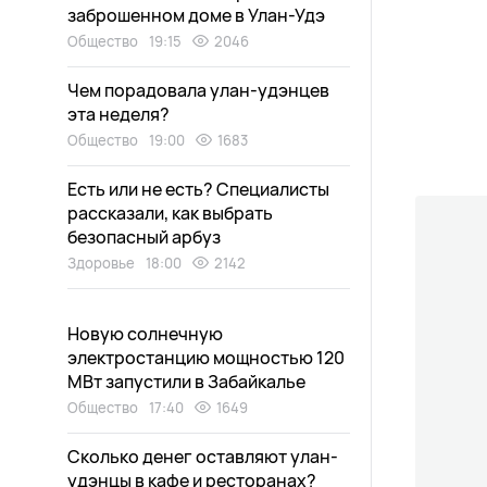
заброшенном доме в Улан-Удэ
Общество
19:15
2046
Чем порадовала улан-удэнцев
эта неделя?
Общество
19:00
1683
Есть или не есть? Специалисты
рассказали, как выбрать
безопасный арбуз
Здоровье
18:00
2142
Новую солнечную
электростанцию мощностью 120
МВт запустили в Забайкалье
Общество
17:40
1649
Сколько денег оставляют улан-
удэнцы в кафе и ресторанах?