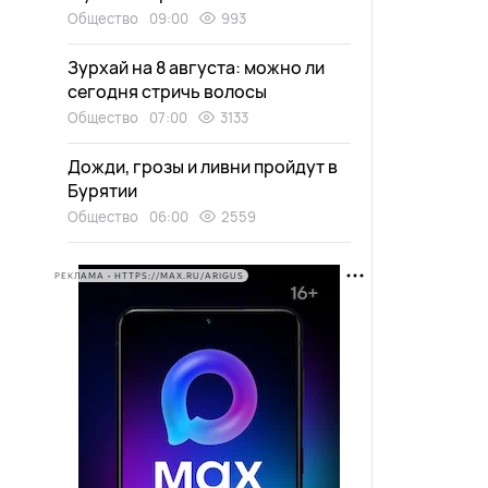
Общество
09:00
993
Зурхай на 8 августа: можно ли
сегодня стричь волосы
Общество
07:00
3133
Дожди, грозы и ливни пройдут в
Бурятии
Общество
06:00
2559
РЕКЛАМА • HTTPS://MAX.RU/ARIGUS