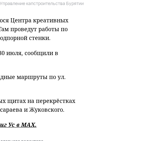
 Управление капстроительства Бурятии
гося Центра креативных
Там проведут работы по
одпорной стенки.
30 июля, сообщили в
здные маршруты по ул.
ых щитах на перекрёстках
сараева и Жуковского.
иг Ус в
MAХ
.