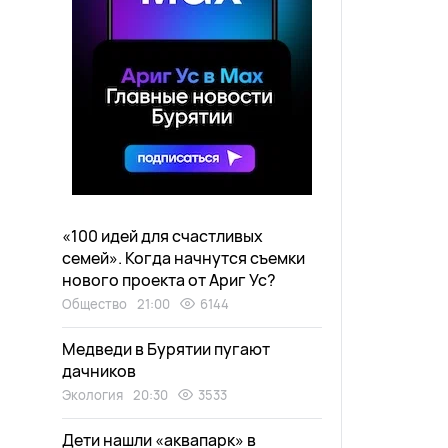
«100 идей для счастливых
семей». Когда начнутся съемки
нового проекта от Ариг Ус?
Общество
21:00
6144
Медведи в Бурятии пугают
дачников
Экология
20:30
3533
Дети нашли «аквапарк» в