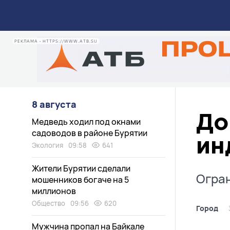
РЕКЛАМА • HTTPS://WWW.ATB.SU
8 августа
До
Медведь ходил под окнами
садоводов в районе Бурятии
ин
Экология
09:58
641
Жители Бурятии сделали
Огран
мошенников богаче на 5
миллионов
Общество
09:56
620
Город
Мужчина пропал на Байкале