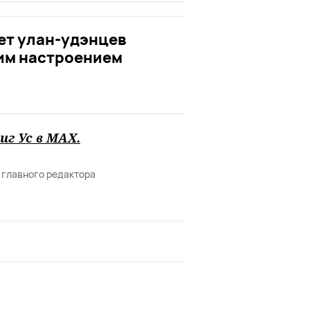
ет улан-удэнцев
им настроением
иг Ус в
MAХ
.
 главного редактора