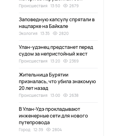
Происшествия
13:50
2679
Заповедную капсулу спрятали в
нацпарке на Байкале
Экология
13:35
2820
Улан-удэнец предстанет перед
судом за непристойный жест
Происшествия
13:20
2369
Жительница Бурятии
призналась, что убила знакомую
20 лет назад
Происшествия
13:00
2638
В Улан-Удэ прокладывают
инженерные сети для нового
путепровода
Город
12:39
2804