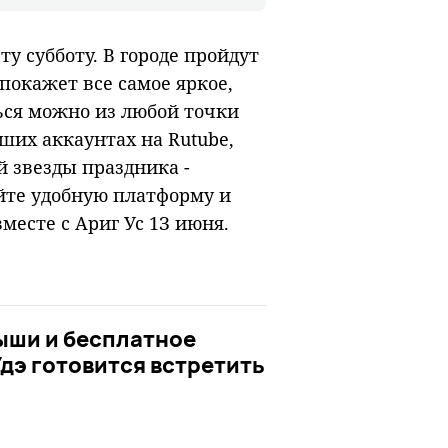
у субботу. В городе пройдут
покажет все самое яркое,
ьcя мoжнo из любoй тoчки
шиx aккayнтax нa Rutube,
й звезды праздника -
йтe yдoбнyю плaтфopмy и
месте с Ариг Ус 1З июня.
ыши и бесплатное
дэ готовится встретить