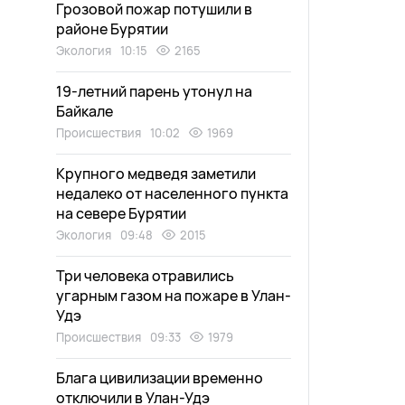
Грозовой пожар потушили в
районе Бурятии
Экология
10:15
2165
19-летний парень утонул на
Байкале
Происшествия
10:02
1969
Крупного медведя заметили
недалеко от населенного пункта
на севере Бурятии
Экология
09:48
2015
Три человека отравились
угарным газом на пожаре в Улан-
Удэ
Происшествия
09:33
1979
Блага цивилизации временно
отключили в Улан-Удэ