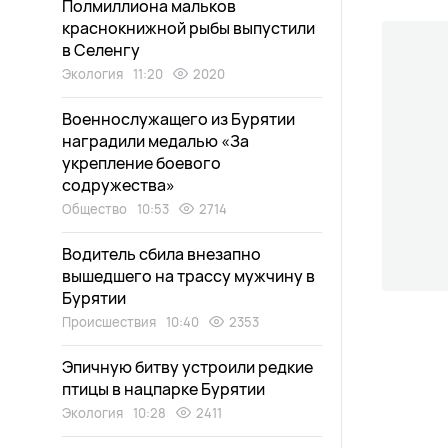
Полмиллиона мальков
краснокнижной рыбы выпустили
в Селенгу
Экология
11:20
2020
Военнослужащего из Бурятии
наградили медалью «За
укрепление боевого
содружества»
Общество
10:53
2714
Водитель сбила внезапно
вышедшего на трассу мужчину в
Бурятии
Происшествия
10:40
2353
Эпичную битву устроили редкие
птицы в нацпарке Бурятии
Экология
10:28
2411