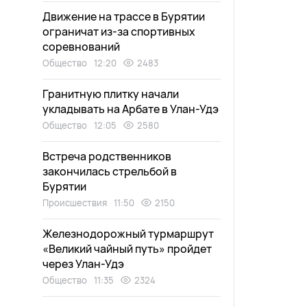
Движение на трассе в Бурятии
ограничат из-за спортивных
соревнований
Общество
12:20
2483
Гранитную плитку начали
укладывать на Арбате в Улан-Удэ
Общество
12:05
2580
Встреча родственников
закончилась стрельбой в
Бурятии
Происшествия
11:50
2150
Железнодорожный турмаршрут
«Великий чайный путь» пройдет
через Улан-Удэ
Общество
11:35
2324