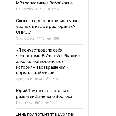
МВт запустили в Забайкалье
Общество
17:40
1244
Сколько денег оставляют улан-
удэнцы в кафе и ресторанах?
ОПРОС
Экономика
17:15
1169
«Я почувствовала себя
человеком». В Улан-Удэ бывшие
алкоголики поделились
историями возвращения к
нормальной жизни
Здоровье
16:40
1778
Юрий Трутнев отчитался о
развитии Дальнего Востока
Политика
16:10
1302
День поля отметят в Бурятии