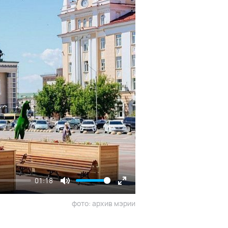
01:18
Mute
Enter
фото: архив мэрии
fullscreen