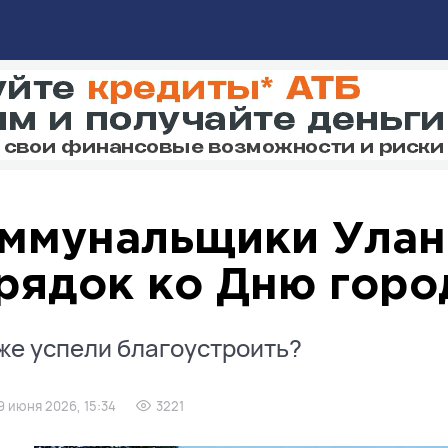
ммунальщики Улан
рядок ко Дню горо
же успели благоустроить?
9 июня 2026, 15:34
3221