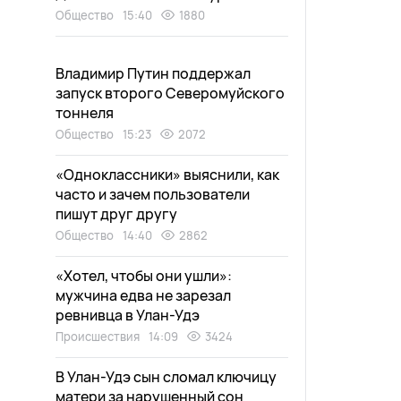
Общество
15:40
1880
Владимир Путин поддержал
запуск второго Северомуйского
тоннеля
Общество
15:23
2072
«Одноклассники» выяснили, как
часто и зачем пользователи
пишут друг другу
Общество
14:40
2862
«Хотел, чтобы они ушли»:
мужчина едва не зарезал
ревнивца в Улан-Удэ
Происшествия
14:09
3424
В Улан-Удэ сын сломал ключицу
матери за нарушенный сон