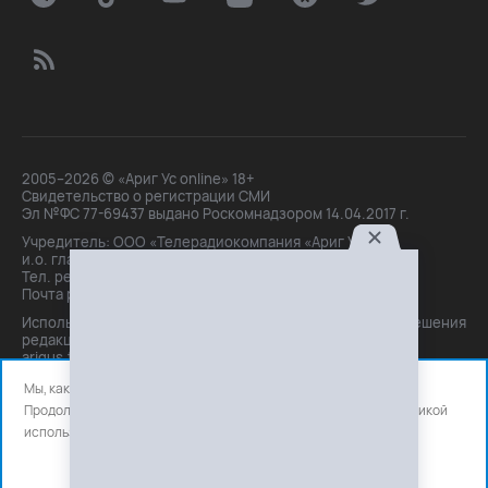
2005–2026 © «Ариг Ус online» 18+
Свидетельство о регистрации СМИ
Эл №ФС 77-69437 выдано Роскомнадзором 14.04.2017 г.
Учредитель: ООО «Телерадиокомпания «Ариг Ус»,
и.о. главного редактора: Маханова О.Б.
Тел. peдakции: +7(3012)21-30-14,
Почта peдakции: editor@arigus.tv
Использование материалов только с письменного разрешения
редакции. При цитировании прямая активная ссылка на
arigus.tv обязательна.
Мы, как и все используем файлы cookie и сервисы аналитики.
Продолжая использовать сайт, вы соглашаетесь с нашей
политикой
использования
файлов cookie и счетчиков аналитики.