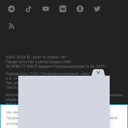
2005–2026 © «Ариг Ус online» 18+
Свидетельство о регистрации СМИ
Эл №ФС 77-69437 выдано Роскомнадзором 14.04.2017 г.
Учредитель: ООО «Телерадиокомпания «Ариг Ус»,
и.о. главного редактора: Маханова О.Б.
Тел. peдakции: +7(3012)21-30-14,
Почта peдakции: editor@arigus.tv
Использование материалов только с письменного разрешения
редакции. При цитировании прямая активная ссылка на
arigus.tv обязательна.
Мы, как и все используем файлы cookie и сервисы аналитики.
Продолжая использовать сайт, вы соглашаетесь с нашей
политикой
использования
файлов cookie и счетчиков аналитики.