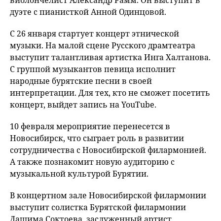
виолончелист Александр Рамм. Он выступит в
дуэте с пианисткой Анной Одинцовой.
С 26 января стартует концерт этнической
музыки. На малой сцене Русского драмтеатра
выступит талантливая артистка Инга Халтанова.
С группой музыкантов певица исполнит
народные бурятские песни в своей
интерпретации. Для тех, кто не сможет посетить
концерт, выйдет запись на YouTube.
10 февраля мероприятие перенесется в
Новосибирск, что сыграет роль в развитии
сотрудничества с Новосибирской филармонией.
А также познакомит новую аудиторию с
музыкальной культурой Бурятии.
В концертном зале Новосибирской филармонии
выступит солистка Бурятской филармонии
Дашима Соктоева, заслуженный артист