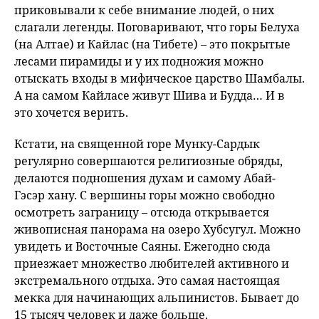
приковывали к себе внимание людей, о них
слагали легенды. Поговаривают, что горы Белуха
(на Алтае) и Кайлас (на Тибете) – это покрытые
лесами пирамиды и у их подножия можно
отыскать входы в мифическое царство Шамбалы.
А на самом Кайласе живут Шива и Будда… И в
это хочется верить.
Кстати, на священной горе Мунку-Сардык
регулярно совершаются религиозные обряды,
делаются подношения духам и самому Абай-
Гэсэр хану. С вершины горы можно свободно
осмотреть заграницу – отсюда открывается
живописная панорама на озеро Хубсугул. Можно
увидеть и Восточные Саяны. Ежегодно сюда
приезжает множество любителей активного и
экстремального отдыха. Это самая настоящая
мекка для начинающих альпинистов. Бывает до
15 тысяч человек и даже больше.