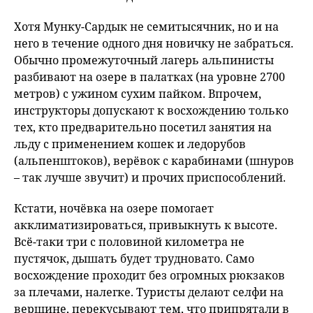
Хотя Мунку-Сардык не семитысячник, но и на
него в течение одного дня новичку не забраться.
Обычно промежуточный лагерь альпинисты
разбивают на озере в палатках (на уровне 2700
метров) с ужином сухим пайком. Впрочем,
инструкторы допускают к восхождению только
тех, кто предварительно посетил занятия на
льду с применением кошек и ледорубов
(альпенштоков), верёвок с карабинами (шнуров
– так лучше звучит) и прочих приспособлений.
Кстати, ночёвка на озере помогает
акклиматизироваться, привыкнуть к высоте.
Всё-таки три с половиной километра не
пустячок, дышать будет трудновато. Само
восхождение проходит без огромных рюкзаков
за плечами, налегке. Туристы делают селфи на
вершине, перекусывают тем, что припрятали в