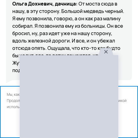
Ольга Дохневич, дачница:
От моста сюда в
нашу, в эту сторону. Большой медведь черный.
Я ему позвонила, говорю, а он как раз малину
собирал. Я позвонила ему из больницы. Он все
бросил, ну, раз идет уже на нашу сторону,
вдоль железной дороги. И все, и он убежал
отсюда опять. Ощущала, что кто-то как будто
бы ходит, где-то ветки ломаются, хрустит.
Жутковато, но не видели. Близко так не
подходил.
Мы, как и все используем файлы cookie и сервисы аналитики.
Владимир Юнусов, дачник:
Здесь речка у нас
Продолжая использовать сайт, вы соглашаетесь с нашей
политикой
бежит. Он плюхнулся в речку. Жарко или что. И
использования
файлов cookie и счетчиков аналитики.
я бегом отсюда убежал. Видел его так, 15
метров от себя он шел ко мне.
OK
- Ну, пискун маленький.