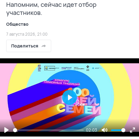
Напомним, сейчас идет отбор
участников.
Общество
7 августа 2026, 21:00
Поделиться
Play
02:03
Play
Mute
En