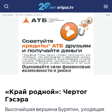
РЕКЛАМА • HTTPS://WWW.ATB.SU
«Край родной»: Чертог
Гэсэра
Высочайшая вершина Бурятии, уходящая