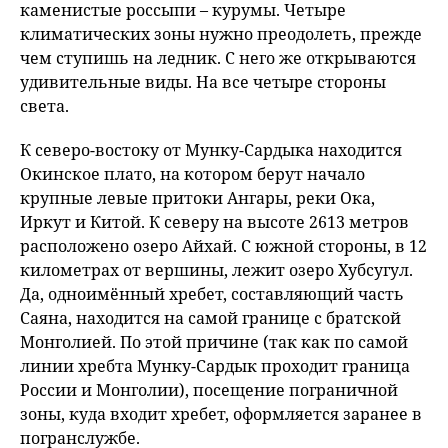
каменистые россыпи – курумы. Четыре
климатических зоны нужно преодолеть, прежде
чем ступишь на ледник. С него же открываются
удивительные виды. На все четыре стороны
света.
К северо-востоку от Мунку-Сардыка находится
Окинское плато, на котором берут начало
крупные левые притоки Ангары, реки Ока,
Иркут и Китой. К северу на высоте 2613 метров
расположено озеро Айхай. С южной стороны, в 12
километрах от вершины, лежит озеро Хубсугул.
Да, одноимённый хребет, составляющий часть
Саяна, находится на самой границе с братской
Монголией. По этой причине (так как по самой
линии хребта Мунку-Сардык проходит граница
России и Монголии), посещение пограничной
зоны, куда входит хребет, оформляется заранее в
погранслужбе.