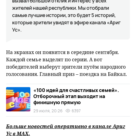
вызвал большой отклик и интерес у всех
жителей нашей республики. Мы отобрали
самые лучшие истории, это будет 5 историй,
которые зрители увидят в эфире канала «Ариг
Ус».
На экранах он появится в середине сентября.
Каждой семье выделят по серии. А вот
победителей выберут зрители путём народного
голосования. Главный приз – поездка на Байкал.
«100 идей для счастливых семей».
Отборочный этап выходит на
финишную прямую
29 июля, 20:26
6397
Больше новостей оперативно в канале Ариг
Ус в
MAХ
.