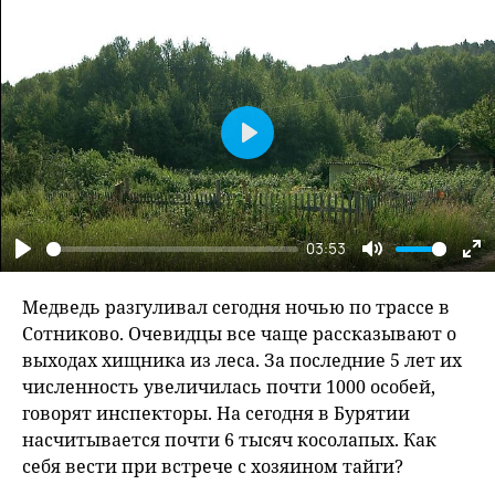
Play
03:53
Play
Mute
En
fu
Медведь разгуливал сегодня ночью по трассе в
Сотниково. Очевидцы все чаще рассказывают о
выходах хищника из леса. За последние 5 лет их
численность увеличилась почти 1000 особей,
говорят инспекторы. На сегодня в Бурятии
насчитывается почти 6 тысяч косолапых. Как
себя вести при встрече с хозяином тайги?