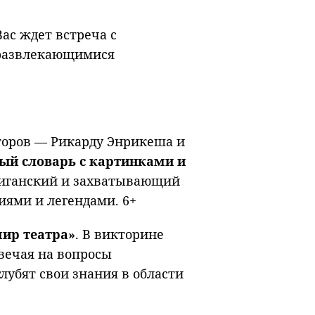
 Вас ждет встреча с
 развлекающимися
торов — Рикарду Энрикеша и
ный словарь с картинками и
улиганский и захватывающий
риями и легендами. 6+
мир театра»
. В викторине
твечая на вопросы
лубят свои знания в области