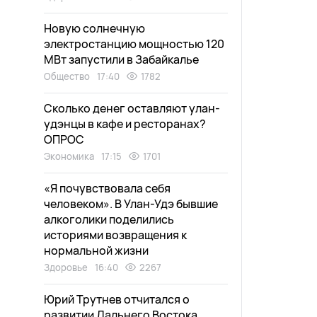
Новую солнечную
электростанцию мощностью 120
МВт запустили в Забайкалье
Общество
17:40
1782
Сколько денег оставляют улан-
удэнцы в кафе и ресторанах?
ОПРОС
Экономика
17:15
1701
«Я почувствовала себя
человеком». В Улан-Удэ бывшие
алкоголики поделились
историями возвращения к
нормальной жизни
Здоровье
16:40
2267
Юрий Трутнев отчитался о
развитии Дальнего Востока