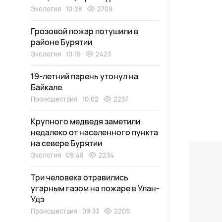
Экология
10:28
2709
Грозовой пожар потушили в
районе Бурятии
Экология
10:15
2423
19-летний парень утонул на
Байкале
Происшествия
10:02
2237
Крупного медведя заметили
недалеко от населенного пункта
на севере Бурятии
Экология
09:48
2234
Три человека отравились
угарным газом на пожаре в Улан-
Удэ
Происшествия
09:33
2209