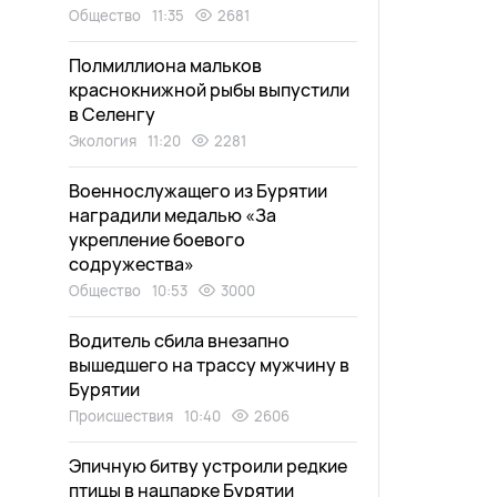
Общество
11:35
2681
Полмиллиона мальков
краснокнижной рыбы выпустили
в Селенгу
Экология
11:20
2281
Военнослужащего из Бурятии
наградили медалью «За
укрепление боевого
содружества»
Общество
10:53
3000
Водитель сбила внезапно
вышедшего на трассу мужчину в
Бурятии
Происшествия
10:40
2606
Эпичную битву устроили редкие
птицы в нацпарке Бурятии