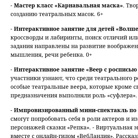
-
Мастер класс «Карнавальная маска»
. Тво
созданию театральных масок. 6+
-
Интерактивное занятие для детей «Вол
кроссворды и лабиринты, поиск отличий или
задания направлены на развитие воображен
мышления, речи ребенка. 0+
-
Интерактивное занятие «Веер с роспись
участники узнают, что среди театрального 
особые театральные веера, которые кроме с
предназначения выполняли роль «суфлера».
-
Импровизированный мини-спектакль по 
смогут попробовать себя в роли актеров и из
персонажей сказки «Репка». - Виртуальная 
вместе с онлайн-гидом «ВебЛандия». Расска