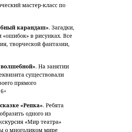
рческий мастер-класс по
шебный карандаш»
. Загадки,
 «ошибок» в рисунках. Все
ия, творческой фантазии,
ю волшебной»
. На занятии
реквизита существовали
воего прямого
 6+
сказке «Репка»
. Ребята
образить одного из
экскурсия «Мир театра»
зы о многоликом мире