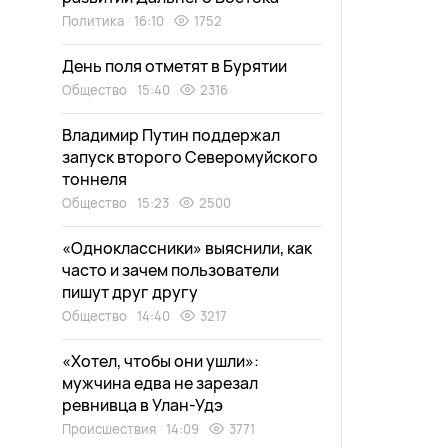
Политика
16:10
1752
День поля отметят в Бурятии
Общество
15:40
2316
Владимир Путин поддержал
запуск второго Северомуйского
тоннеля
Общество
15:23
2500
«Одноклассники» выяснили, как
часто и зачем пользователи
пишут друг другу
Общество
14:40
3217
«Хотел, чтобы они ушли»:
мужчина едва не зарезал
ревнивца в Улан-Удэ
Происшествия
14:09
3771