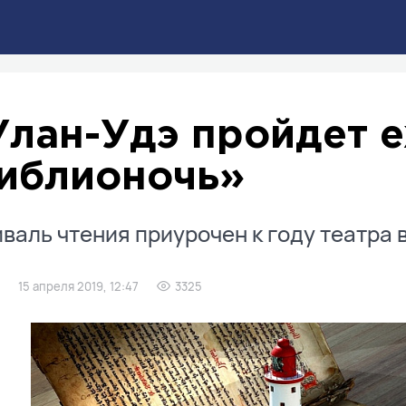
Улан-Удэ пройдет 
иблионочь»
валь чтения приурочен к году театра в
15 апреля 2019, 12:47
3325