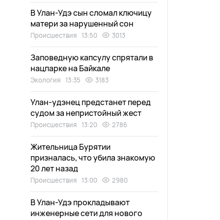
В Улан-Удэ сын сломал ключицу
матери за нарушенный сон
Происшествия
13:50
3013
Заповедную капсулу спрятали в
нацпарке на Байкале
Экология
13:35
3183
Улан-удэнец предстанет перед
судом за непристойный жест
Происшествия
13:20
2786
Жительница Бурятии
призналась, что убила знакомую
20 лет назад
Происшествия
13:00
2980
В Улан-Удэ прокладывают
инженерные сети для нового