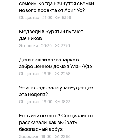
семей». Когда начнутся съемки
нового проекта от Ариг Ус?
Общество
21:00
6399
Медведи в Бурятии пугают
дачников
Экология
20:30
3770
Дети нашли «аквапарк» в
заброшенном доме в Улан-Удэ
Общество
19:15
2258
Чем порадовала улан-удэнцев
эта неделя?
Общество
19:00
1823
Есть или не есть? Специалисты
рассказали, как выбрать
безопасный арбуз
Здоровье
18:00
2284