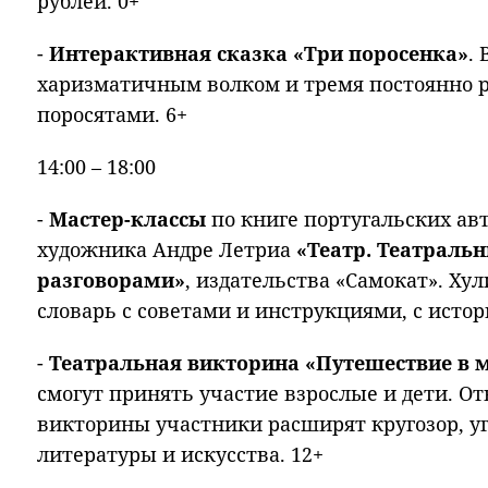
рублей. 0+
-
Интерактивная сказка «Три поросенка»
.
харизматичным волком и тремя постоянно
поросятами. 6+
14:00 – 18:00
-
Мастер-классы
по книге португальских ав
художника Андре Летриа
«Театр. Театраль
разговорами»
, издательства «Самокат». Х
словарь с советами и инструкциями, с исто
-
Театральная викторина «Путешествие в 
смогут принять участие взрослые и дети. О
викторины участники расширят кругозор, уг
литературы и искусства. 12+