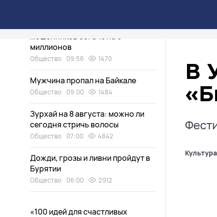
Экология
09:58
1908
Жители Бурятии сделали
мошенников богаче на 5
миллионов
Общество
09:56
1470
В 
Мужчина пропал на Байкале
«Б
Общество
09:00
1484
Зурхай на 8 августа: можно ли
Фести
сегодня стричь волосы
Общество
07:00
4842
Культура
Дожди, грозы и ливни пройдут в
Бурятии
Общество
06:00
2912
«100 идей для счастливых