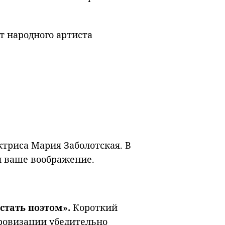
т народного артиста
ктриса Мария Заболотская. В
 и ваше воображение.
стать поэтом».
Короткий
ровизации убедительно