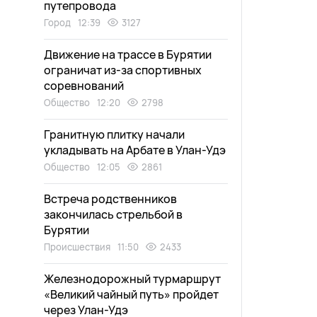
путепровода
Город
12:39
3127
Движение на трассе в Бурятии
ограничат из-за спортивных
соревнований
Общество
12:20
2798
Гранитную плитку начали
укладывать на Арбате в Улан-Удэ
Общество
12:05
2861
Встреча родственников
закончилась стрельбой в
Бурятии
Происшествия
11:50
2433
Железнодорожный турмаршрут
«Великий чайный путь» пройдет
через Улан-Удэ