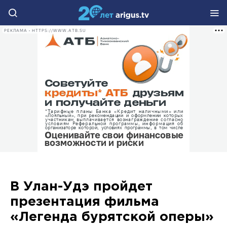
РЕКЛАМА • HTTPS://WWW.ATB.SU
В Улан-Удэ пройдет
презентация фильма
«Легенда бурятской оперы»