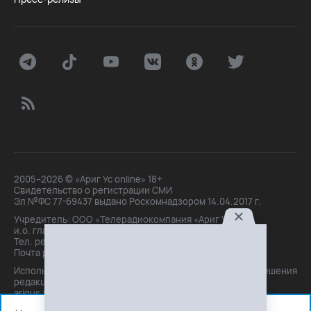
2005–2026 © «Ариг Ус online» 18+
Свидетельство о регистрации СМИ
Эл №ФС 77-69437 выдано Роскомнадзором 14.04.2017 г.
Учредитель: ООО «Телерадиокомпания «Ариг Ус»,
и.о. главного редактора: Маханова О.Б.
Тел. peдakции: +7(3012)21-30-14,
Почта peдakции: editor@arigus.tv
Использование материалов только с письменного разрешения
редакции. При цитировании прямая активная ссылка на
arigus.tv обязательна.